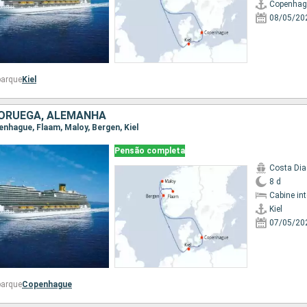
Copenhag
08/05/20
barque
Kiel
ORUEGA, ALEMANHA
openhague, Flaam, Maloy, Bergen, Kiel
Pensão completa
Costa Di
8 d
Cabine in
Kiel
07/05/20
barque
Copenhague