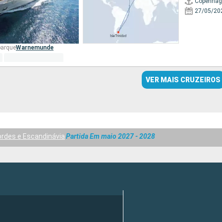
Copenhag
27/05/20
barque
Warnemunde
VER MAIS CRUZEIROS
ordes e Escandinávia
Partida Em maio 2027 - 2028