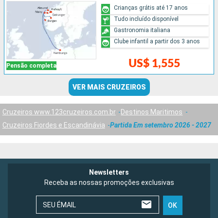
Crianças grátis até 17 anos
Tudo incluído disponível
Gastronomia italiana
Clube infantil a partir dos 3 anos
US$ 1,555
Pensão completa
VER MAIS CRUZEIROS
Cruzeiros www.123cruzeiros.com.br
Destinos Maritimos
Cruzeiros Fiordes e Escandinávia
Partida Em setembro 2026 - 2027
Newsletters
Receba as nossas promoções exclusivas
SEU ÉMAIL
OK