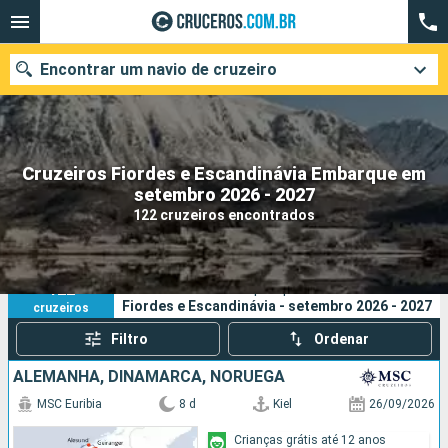
Encontrar um navio de cruzeiro
Cruzeiros Fiordes e Escandinávia Embarque em
Quando ir?
setembro 2026 - 2027
122 cruzeiros encontrados
Data de partida
Cidades
Companhias
122
Os seus critérios de pesquisa:
Fiordes e Escandinávia - setembro 2026 - 2027
cruzeiros
Pesquisar
Filtro
Ordenar
ALEMANHA, DINAMARCA, NORUEGA
MSC Euribia
8 d
Kiel
26/09/2026
Crianças grátis até 12 anos