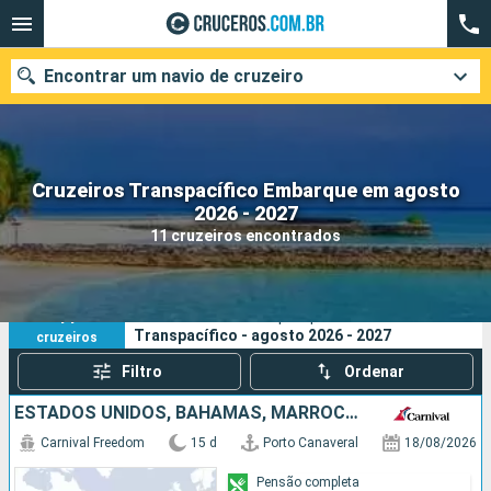
Encontrar um navio de cruzeiro
Cruzeiros Transpacífico Embarque em agosto
Quando ir?
2026 - 2027
11 cruzeiros encontrados
Data de partida
Cidades
Companhias
11
Os seus critérios de pesquisa:
Transpacífico - agosto 2026 - 2027
cruzeiros
Pesquisar
Filtro
Ordenar
ESTADOS UNIDOS, BAHAMAS, MARROCOS, ESPANHA
Carnival Freedom
15 d
Porto Canaveral
18/08/2026
Pensão completa