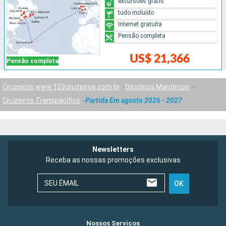
excursões grátis
tudo incluído
Internet gratuita
Pensão completa
US$ 21,366
Pensão completa
Cruzeiros www.123cruzeiros.com.br
Destinos Maritimos
Cruzeiros Transpacífico
Partida Em agosto 2026 - 2027
Newsletters
Receba as nossas promoções exclusivas
SEU ÉMAIL
OK
Nossos Serviços