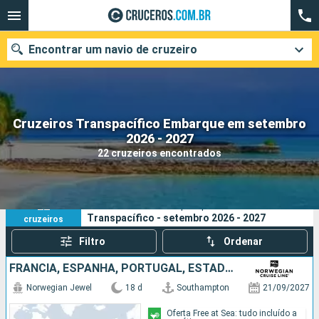
Encontrar um navio de cruzeiro
Cruzeiros Transpacífico Embarque em setembro
Quando ir?
2026 - 2027
22 cruzeiros encontrados
Data de partida
Cidades
Companhias
22
Os seus critérios de pesquisa:
Transpacífico - setembro 2026 - 2027
cruzeiros
Pesquisar
Filtro
Ordenar
FRANCIA, ESPANHA, PORTUGAL, ESTADOS UNIDOS
Norwegian Jewel
18 d
Southampton
21/09/2027
Oferta Free at Sea: tudo incluído a