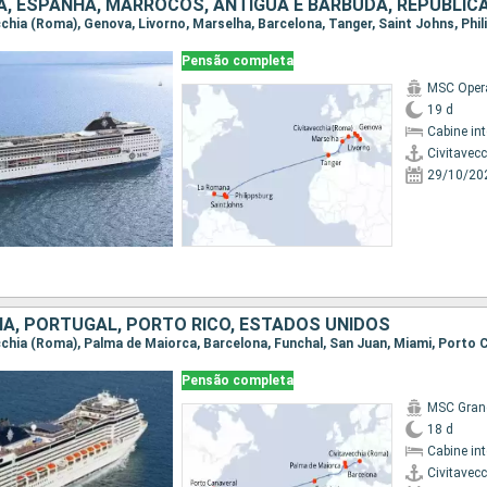
Pensão completa
MSC Oper
19 d
Cabine in
Civitavec
29/10/20
HA, PORTUGAL, PORTO RICO, ESTADOS UNIDOS
vecchia (Roma), Palma de Maiorca, Barcelona, Funchal, San Juan, Miami, Porto 
Pensão completa
MSC Gran
18 d
Cabine in
Civitavec