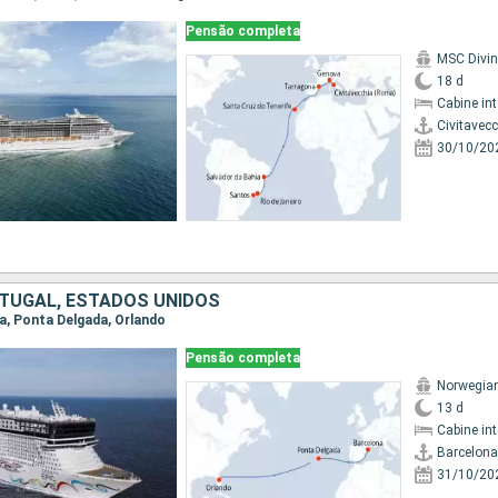
Pensão completa
MSC Divi
18 d
Cabine in
Civitavec
30/10/20
TUGAL, ESTADOS UNIDOS
na, Ponta Delgada, Orlando
Pensão completa
Norwegian
13 d
Cabine in
Barcelona
31/10/20