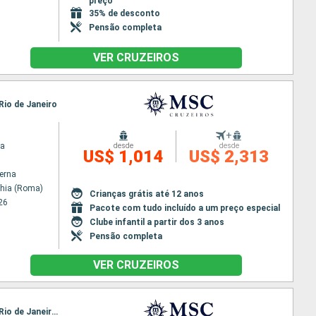
preço
35% de desconto
Pensão completa
VER CRUZEIROS
Rio de Janeiro
+
na
desde
desde
US$ 1,014
US$ 2,313
terna
chia (Roma)
Crianças grátis até 12 anos
26
Pacote com tudo incluído a um preço especial
Clube infantil a partir dos 3 anos
Pensão completa
VER CRUZEIROS
Itinerário : Civitavecchia (Roma), Genova, Tarragona, Santa Cruz do Tenerife, Salvador da Bahia, Rio de Janeiro, Santos