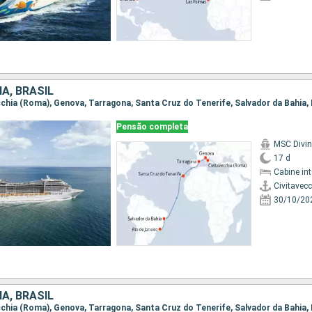
HA, BRASIL
ecchia (Roma), Genova, Tarragona, Santa Cruz do Tenerife, Salvador da Bahia, 
Pensão completa
MSC Divi
17 d
Cabine in
Civitavec
30/10/20
HA, BRASIL