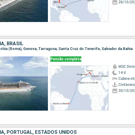
28/10/20
HA, BRASIL
vecchia (Roma), Genova, Tarragona, Santa Cruz do Tenerife, Salvador da Bahia
Pensão completa
MSC Divi
14 d
Cabine in
Civitavec
30/10/20
NHA, PORTUGAL, ESTADOS UNIDOS