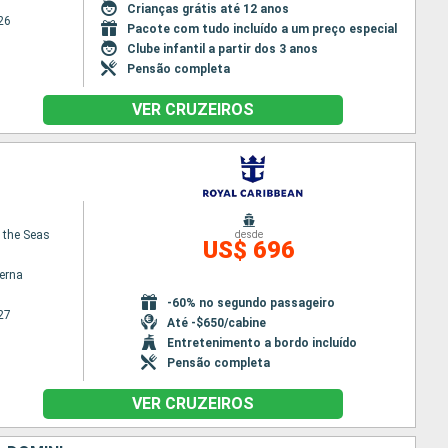
Crianças grátis até 12 anos
26
Pacote com tudo incluído a um preço especial
Clube infantil a partir dos 3 anos
Pensão completa
VER CRUZEIROS
f the Seas
desde
US$ 696
terna
-60% no segundo passageiro
27
Até -$650/cabine
Entretenimento a bordo incluído
Pensão completa
VER CRUZEIROS