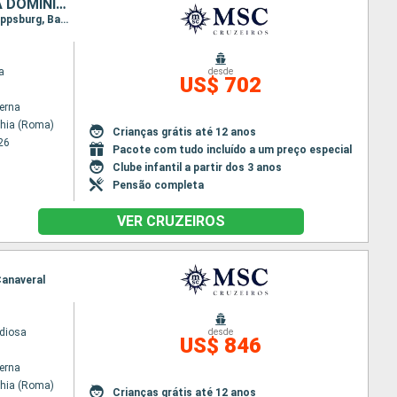
ITÁLIA, FRANCIA, ESPANHA, MARROCOS, ANTIGUA E BARBUDA, REPUBLICA DOMINICANA
Itinerário : Civitavecchia (Roma), Genova, Livorno, Marselha, Barcelona, Tanger, Saint Johns, Philippsburg, Basseterre (St Kitts), La Romana
a
desde
US$ 702
terna
chia (Roma)
Crianças grátis até 12 anos
26
Pacote com tudo incluído a um preço especial
Clube infantil a partir dos 3 anos
Pensão completa
VER CRUZEIROS
Canaveral
diosa
desde
US$ 846
terna
chia (Roma)
Crianças grátis até 12 anos