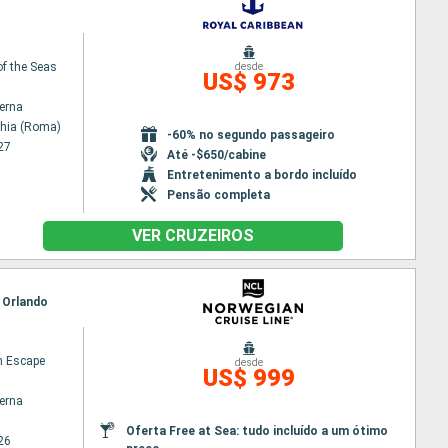
f the Seas
desde
US$ 973
terna
chia (Roma)
-60% no segundo passageiro
27
Até -$650/cabine
Entretenimento a bordo incluído
Pensão completa
VER CRUZEIROS
, Orlando
n Escape
desde
US$ 999
terna
Oferta Free at Sea: tudo incluído a um ótimo
26