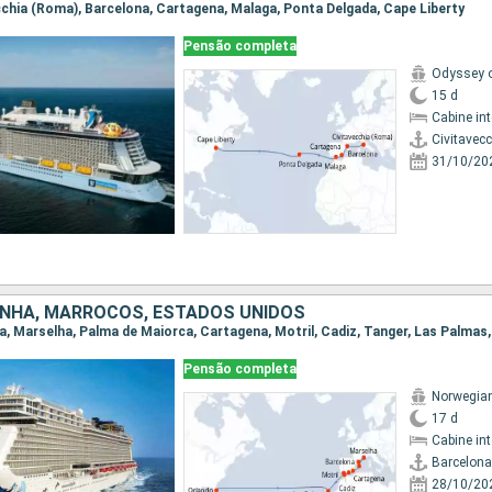
vecchia (Roma), Barcelona, Cartagena, Malaga, Ponta Delgada, Cape Liberty
Pensão completa
Odyssey o
15 d
Cabine in
Civitavec
31/10/20
ANHA, MARROCOS, ESTADOS UNIDOS
na, Marselha, Palma de Maiorca, Cartagena, Motril, Cadiz, Tanger, Las Palmas
Pensão completa
Norwegia
17 d
Cabine in
Barcelona
28/10/20