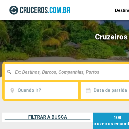
Destin
Cruzeiros
Quando ir?
Data de partida
FILTRAR A BUSCA
108
cruzeiros
encon