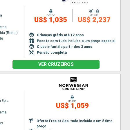
+
na
desde
desde
US$ 1,035
US$ 2,237
terna
chia (Roma)
Crianças grátis até 12 anos
26
Pacote com tudo incluído a um preço especial
Clube infantil a partir dos 3 anos
Pensão completa
VER CRUZEIROS
 Epic
desde
US$ 1,059
terna
Oferta Free at Sea: tudo incluído a um ótimo
27
preço