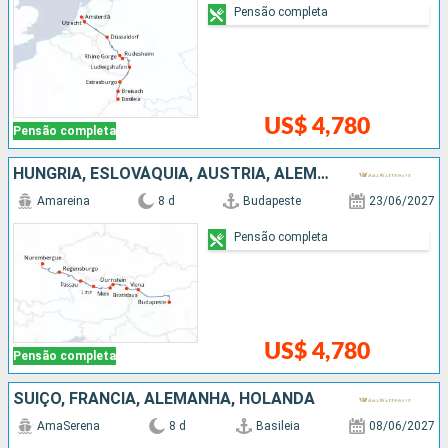
Pensão completa
US$ 4,780
Pensão completa
HUNGRIA, ESLOVÁQUIA, AUSTRIA, ALEMANHA
Amareina
8 d
Budapeste
23/06/2027
Pensão completa
US$ 4,780
Pensão completa
SUÍÇO, FRANCIA, ALEMANHA, HOLANDA
AmaSerena
8 d
Basileia
08/06/2027