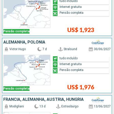
tudo incluído
Internet gratuita
Pensão completa
US$ 1,923
Pensão completa
ALEMANHA, POLÓNIA
Victor Hugo
7 d
Stralsund
30/06/2027
tudo incluído
Internet gratuita
Pensão completa
US$ 1,976
Pensão completa
FRANCIA, ALEMANHA, AUSTRIA, HUNGRIA
Modigliani
13 d
Estrasburgo
13/06/2027