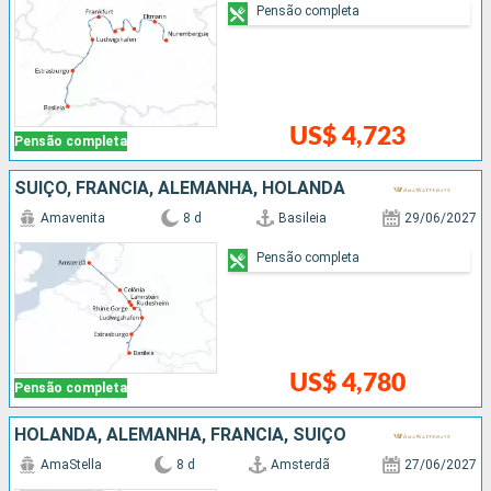
Pensão completa
US$ 4,723
Pensão completa
SUÍÇO, FRANCIA, ALEMANHA, HOLANDA
Amavenita
8 d
Basileia
29/06/2027
Pensão completa
US$ 4,780
Pensão completa
HOLANDA, ALEMANHA, FRANCIA, SUÍÇO
AmaStella
8 d
Amsterdã
27/06/2027