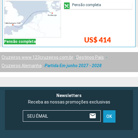
Pensão completa
US$ 414
Pensão completa
Cruzeiros www.123cruzeiros.com.br
Destinos País
Cruzeiros Alemanha
Partida Em junho 2027 - 2028
Newsletters
Receba as nossas promoções exclusivas
SEU ÉMAIL
OK