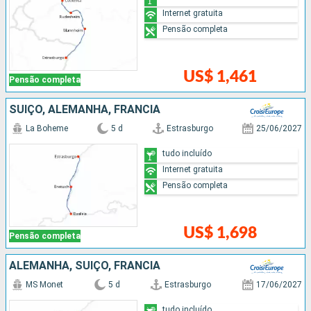
Internet gratuita
Pensão completa
US$ 1,461
Pensão completa
SUÍÇO, ALEMANHA, FRANCIA
La Boheme
5 d
Estrasburgo
25/06/2027
tudo incluído
Internet gratuita
Pensão completa
US$ 1,698
Pensão completa
ALEMANHA, SUÍÇO, FRANCIA
MS Monet
5 d
Estrasburgo
17/06/2027
tudo incluído