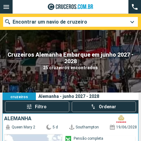
Encontrar um navio de cruzeiro
Cruzeiros Alemanha Embarque em junho 2027 -
Quando ir?
2028
25 cruzeiros encontrados
Data de partida
Cidades
Companhias
25
Os seus critérios de pesquisa:
Alemanha - junho 2027 - 2028
cruzeiros
Pesquisar
Filtro
Ordenar
ALEMANHA
Queen Mary 2
5 d
Southampton
19/06/2028
Pensão completa