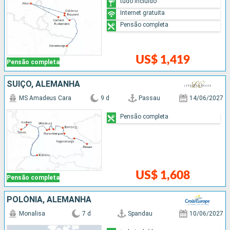
tudo incluído
Internet gratuita
Pensão completa
US$ 1,419
Pensão completa
SUÍÇO, ALEMANHA
MS Amadeus Cara
9 d
Passau
14/06/2027
Pensão completa
US$ 1,608
Pensão completa
POLÓNIA, ALEMANHA
Monalisa
7 d
Spandau
10/06/2027