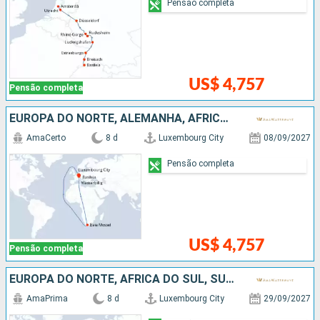
Pensão completa
US$ 4,757
Pensão completa
EUROPA DO NORTE, ALEMANHA, AFRICA DO SUL, FRANCIA, SUÍÇO
AmaCerto
8 d
Luxembourg City
08/09/2027
Pensão completa
US$ 4,757
Pensão completa
EUROPA DO NORTE, AFRICA DO SUL, SUÍÇO, FRANCIA, ALEMANHA
AmaPrima
8 d
Luxembourg City
29/09/2027