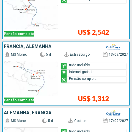
US$ 2,542
Pensão completa
FRANCIA, ALEMANHA
MS Monet
5 d
Estrasburgo
13/09/2027
tudo incluído
Internet gratuita
Pensão completa
US$ 1,312
Pensão completa
ALEMANHA, FRANCIA
MS Monet
5 d
Cochem
17/09/2027
tudo incluído