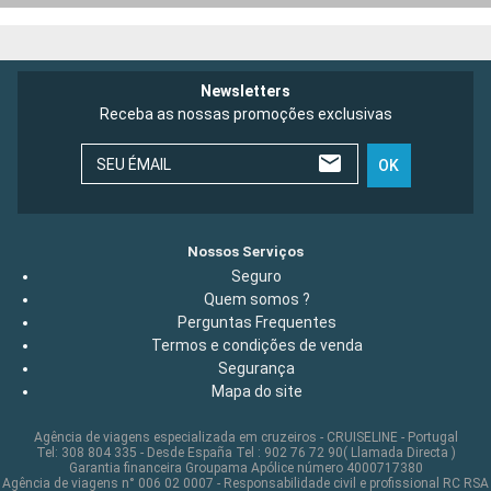
Newsletters
Receba as nossas promoções exclusivas
SEU ÉMAIL
OK
Nossos Serviços
Seguro
Quem somos ?
Perguntas Frequentes
Termos e condições de venda
Segurança
Mapa do site
Agência de viagens especializada em cruzeiros - CRUISELINE - Portugal
Tel: 308 804 335 - Desde España Tel : 902 76 72 90( Llamada Directa )
Garantia financeira Groupama Apólice número 4000717380
Agência de viagens n° 006 02 0007 - Responsabilidade civil e profissional RC RSA