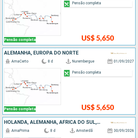
Pensão completa
US$ 5,650
Pensão completa
ALEMANHA, EUROPA DO NORTE
AmaCerto
8 d
Nurembergue
01/09/2027
Pensão completa
US$ 5,650
Pensão completa
HOLANDA, ALEMANHA, AFRICA DO SUL, EUROPA DO NORTE
AmaPrima
8 d
Amsterdã
30/09/2026