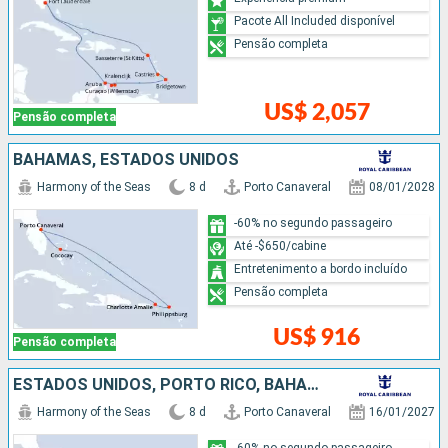
Pacote All Included disponível
Pensão completa
US$ 2,057
Pensão completa
BAHAMAS, ESTADOS UNIDOS
Harmony of the Seas
8 d
Porto Canaveral
08/01/2028
-60% no segundo passageiro
Até -$650/cabine
Entretenimento a bordo incluído
Pensão completa
US$ 916
Pensão completa
ESTADOS UNIDOS, PORTO RICO, BAHAMAS
Harmony of the Seas
8 d
Porto Canaveral
16/01/2027
-60% no segundo passageiro