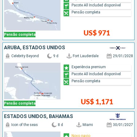
Pacote All Included disponível
Pensão completa
US$ 971
Pensão completa
ARUBA, ESTADOS UNIDOS
Celebrity Beyond
9 d
Fort Lauderdale
29/01/2028
Experiência premium
Pacote All Included disponível
Pensão completa
US$ 1,171
Pensão completa
ESTADOS UNIDOS, BAHAMAS
Icon of the seas
8 d
Miami
30/01/2027
Novo navio