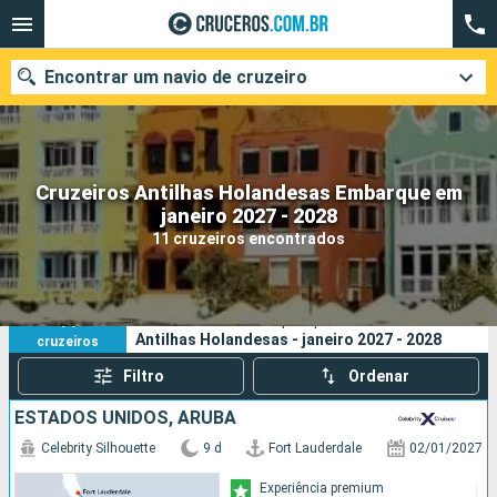
Encontrar um navio de cruzeiro
Cruzeiros Antilhas Holandesas Embarque em
Quando ir?
janeiro 2027 - 2028
11 cruzeiros encontrados
Data de partida
Cidades
Companhias
11
Os seus critérios de pesquisa:
Antilhas Holandesas - janeiro 2027 - 2028
cruzeiros
Pesquisar
Filtro
Ordenar
ESTADOS UNIDOS, ARUBA
Celebrity Silhouette
9 d
Fort Lauderdale
02/01/2027
Experiência premium