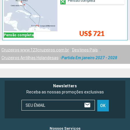
Pensão completa
US$ 721
Pensão completa
Cruzeiros www.123cruzeiros.com.br
Destinos País
Cruzeiros Antilhas Holandesas
Partida Em janeiro 2027 - 2028
Newsletters
Receba as nossas promoções exclusivas
SEU ÉMAIL
OK
Nossos Serviços