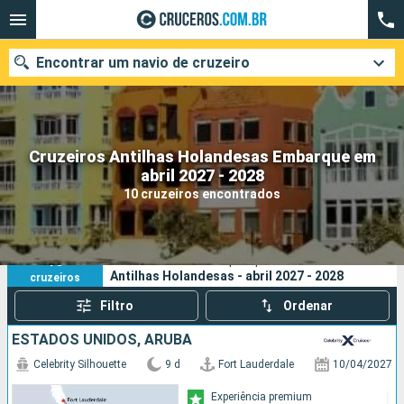
Encontrar um navio de cruzeiro
Cruzeiros Antilhas Holandesas Embarque em
Quando ir?
abril 2027 - 2028
10 cruzeiros encontrados
Data de partida
Cidades
Companhias
10
Os seus critérios de pesquisa:
Antilhas Holandesas - abril 2027 - 2028
cruzeiros
Pesquisar
Filtro
Ordenar
ESTADOS UNIDOS, ARUBA
Celebrity Silhouette
9 d
Fort Lauderdale
10/04/2027
Experiência premium