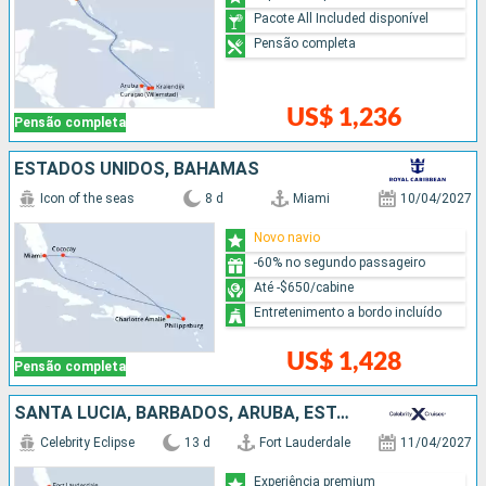
Pacote All Included disponível
Pensão completa
US$ 1,236
Pensão completa
ESTADOS UNIDOS, BAHAMAS
Icon of the seas
8 d
Miami
10/04/2027
Novo navio
-60% no segundo passageiro
Até -$650/cabine
Entretenimento a bordo incluído
US$ 1,428
Pensão completa
SANTA LUCIA, BARBADOS, ARUBA, ESTADOS UNIDOS
Celebrity Eclipse
13 d
Fort Lauderdale
11/04/2027
Experiência premium