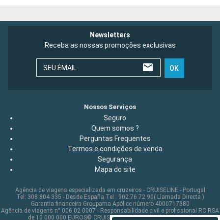
Newsletters
Receba as nossas promoções exclusivas
SEU ÉMAIL
OK
Nossos Serviços
Seguro
Quem somos ?
Perguntas Frequentes
Termos e condições de venda
Segurança
Mapa do site
Agência de viagens especializada em cruzeiros - CRUISELINE - Portugal
Tel: 308 804 335 - Desde España Tel : 902 76 72 90( Llamada Directa )
Garantia financeira Groupama Apólice número 4000717380
Agência de viagens n° 006 02 0007 - Responsabilidade civil e profissional RC RSA
de 10 000 000 EUROS© CRUISELINE 2026 - all rights reserved