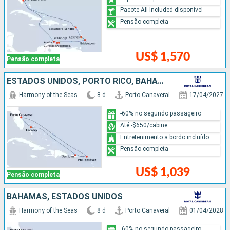
Pacote All Included disponível
Pensão completa
US$ 1,570
Pensão completa
ESTADOS UNIDOS, PORTO RICO, BAHAMAS
Harmony of the Seas
8 d
Porto Canaveral
17/04/2027
-60% no segundo passageiro
Até -$650/cabine
Entretenimento a bordo incluído
Pensão completa
US$ 1,039
Pensão completa
BAHAMAS, ESTADOS UNIDOS
Harmony of the Seas
8 d
Porto Canaveral
01/04/2028
-60% no segundo passageiro