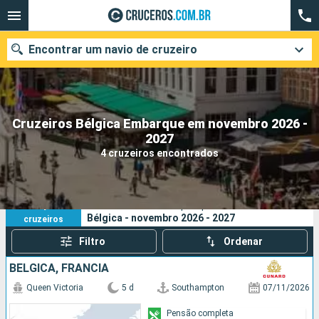
Encontrar um navio de cruzeiro
Cruzeiros Bélgica Embarque em novembro 2026 -
Quando ir?
2027
4 cruzeiros encontrados
Data de partida
Cidades
Companhias
4
Os seus critérios de pesquisa:
Bélgica - novembro 2026 - 2027
cruzeiros
Pesquisar
Filtro
Ordenar
BÉLGICA, FRANCIA
Queen Victoria
5 d
Southampton
07/11/2026
Pensão completa