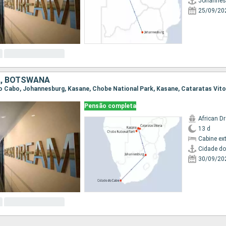
Johannes
25/09/20
L, BOTSWANA
 do Cabo, Johannesburg, Kasane, Chobe National Park, Kasane, Cataratas Vito
Pensão completa
African D
13 d
Cabine ex
Cidade d
30/09/20