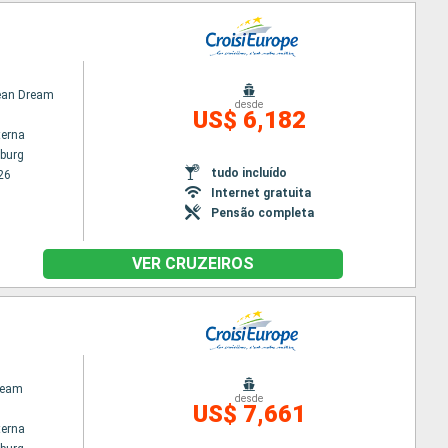
an Dream
desde
US$ 6,182
terna
burg
tudo incluído
26
Internet gratuita
Pensão completa
VER CRUZEIROS
ream
desde
US$ 7,661
terna