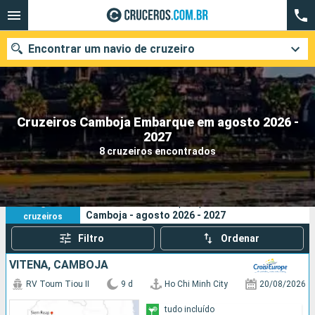
Encontrar um navio de cruzeiro
Cruzeiros Camboja Embarque em agosto 2026 -
Quando ir?
2027
8 cruzeiros encontrados
Data de partida
Cidades
Companhias
8
Os seus critérios de pesquisa:
Camboja - agosto 2026 - 2027
cruzeiros
Pesquisar
Filtro
Ordenar
VITENÃ, CAMBOJA
RV Toum Tiou II
9 d
Ho Chi Minh City
20/08/2026
tudo incluído