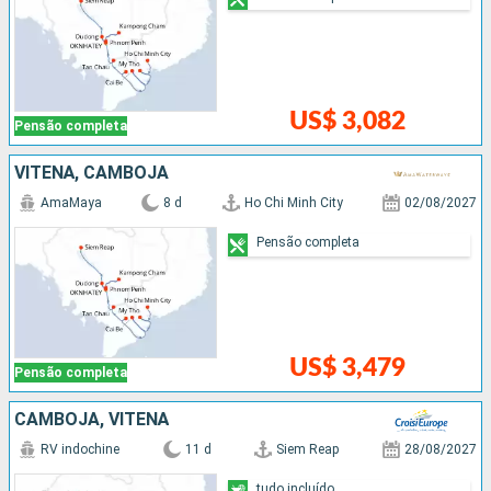
US$ 3,082
Pensão completa
VITENÃ, CAMBOJA
AmaMaya
8 d
Ho Chi Minh City
02/08/2027
Pensão completa
US$ 3,479
Pensão completa
CAMBOJA, VITENÃ
RV indochine
11 d
Siem Reap
28/08/2027
tudo incluído