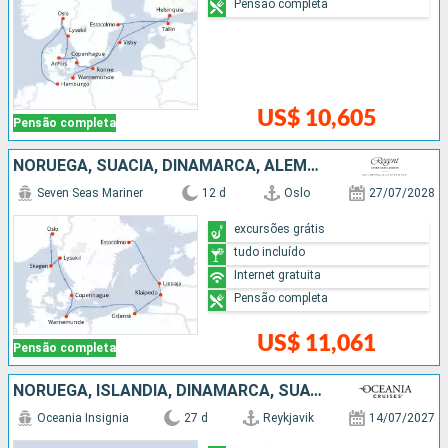
Pensão completa
US$ 10,605
Pensão completa
NORUEGA, SUÃCIA, DINAMARCA, ALEMANHA, POLÓNIA, LETÔNIA
Seven Seas Mariner
12 d
Oslo
27/07/2028
excursões grátis
tudo incluído
Internet gratuita
Pensão completa
US$ 11,061
Pensão completa
NORUEGA, ISLÂNDIA, DINAMARCA, SUÃCIA, ESTÃNIA, HOLANDA, FINLÃNDIA, BÉLGICA, ALEMANHA, FRANCIA, FEROE (ILHAS)
Oceania Insignia
27 d
Reykjavik
14/07/2027