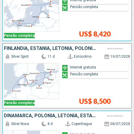
Pensão completa
US$ 8,420
Pensão completa
FINLÃNDIA, ESTÃNIA, LETÔNIA, POLÓNIA, DINAMARCA, SUÃCIA, HOLANDA
Silver Spirit
11 d
Estocolmo
19/07/2028
Internet gratuita
Pensão completa
US$ 8,500
Pensão completa
DINAMARCA, POLÓNIA, LETÔNIA, ESTÃNIA, FINLÃNDIA, SUÃCIA
Silver Nova
8 d
Copenhague
08/07/2028