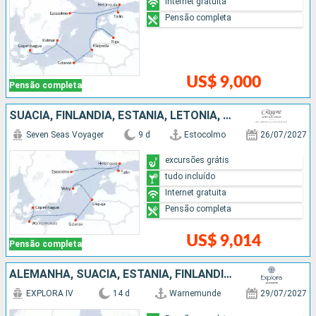
Internet gratuita
Pensão completa
US$ 9,000
Pensão completa
SUÃCIA, FINLÃNDIA, ESTÃNIA, LETÔNIA, POLÓNIA, ALEMANHA, DINAMARCA
Seven Seas Voyager
9 d
Estocolmo
26/07/2027
excursões grátis
tudo incluído
Internet gratuita
Pensão completa
US$ 9,014
Pensão completa
ALEMANHA, SUÃCIA, ESTÃNIA, FINLÃNDIA, DINAMARCA, NORUEGA
EXPLORA IV
14 d
Warnemunde
29/07/2027