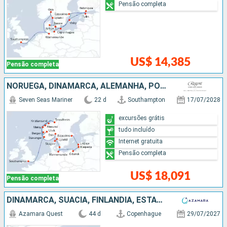
Pensão completa
US$ 14,385
Pensão completa
NORUEGA, DINAMARCA, ALEMANHA, POLÓNIA, LETÔNIA, SUÃCIA
Seven Seas Mariner
22 d
Southampton
17/07/2028
excursões grátis
tudo incluído
Internet gratuita
Pensão completa
US$ 18,091
Pensão completa
DINAMARCA, SUÃCIA, FINLÃNDIA, ESTÃNIA, LETÔNIA, POLÓNIA, ALEMANHA, IRLANDA, FEROE (ILHAS), ISLÂNDIA, GROELÂNDIA, CANADÁ, ESTADOS UNIDOS
Azamara Quest
44 d
Copenhague
29/07/2027