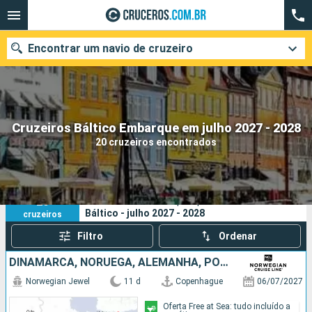
Encontrar um navio de cruzeiro
Quando ir?
Cruzeiros Báltico Embarque em julho 2027 - 2028
20 cruzeiros encontrados
Data de partida
Cidades
Companhias
20
Os seus critérios de pesquisa:
Báltico - julho 2027 - 2028
cruzeiros
Pesquisar
Filtro
Ordenar
DINAMARCA, NORUEGA, ALEMANHA, POLÓNIA, LETÔNIA, SUÃCIA, ESTÃNIA, FINLÃNDIA
Norwegian Jewel
11 d
Copenhague
06/07/2027
Oferta Free at Sea: tudo incluído a