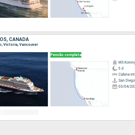
OS, CANADÁ
go, Victoria, Vancouver
Pensão completa
MS Koni
5 d
Cabine in
San Diego
03/04/20