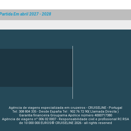
Partida Em abril 2027 - 2028
Agência de viagens especializada em cruzeiros - CRUISELINE - Portugal
Tel: 308 804 335 - Desde España Tel : 902 76 72 90( Llamada Directa )
Garantia financeira Groupama Apólice número 4000717380
Agência de viagens n° 006 02 0007 - Responsabilidade civil e profissional RC RSA
de 10 000 000 EUROS© CRUISELINE 2026 - all rights reserved