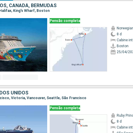
OS, CANADÁ, BERMUDAS
 Halifax, King's Wharf, Boston
Pensão completa
Norwegia
8 d
Cabine in
Boston
25/04/20
DOS UNIDOS
ncisco, Victoria, Vancouver, Seattle, São Francisco
Pensão completa
Ruby Prin
8 d
Cabine in