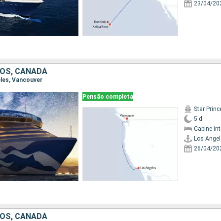
23/04/20
OS, CANADÁ
eles, Vancouver
Pensão completa
Star Prin
5 d
Cabine in
Los Angel
26/04/20
OS, CANADÁ