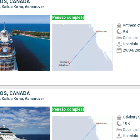
OS, CANADÁ
u, Kailua Kona, Vancouver
Pensão completa
Anthem of
9 d
Cabine in
Honolulu
29/04/20
OS, CANADÁ
u, Kailua Kona, Vancouver
Pensão completa
Celebrity 
10 d
Cabine in
Honolulu