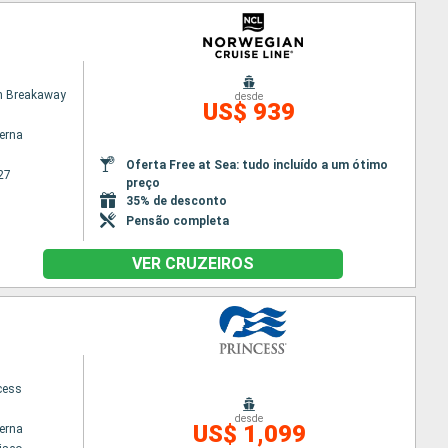
n Breakaway
desde
US$ 939
terna
Oferta Free at Sea: tudo incluído a um ótimo
27
preço
35% de desconto
Pensão completa
VER CRUZEIROS
cess
desde
US$ 1,099
terna