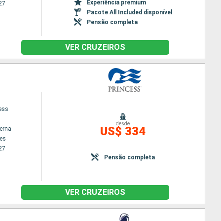
Experiência premium
27
Pacote All Included disponível
Pensão completa
VER CRUZEIROS
cess
desde
US$ 334
terna
es
27
Pensão completa
VER CRUZEIROS