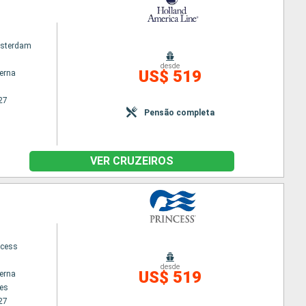
sterdam
desde
US$ 519
terna
27
Pensão completa
VER CRUZEIROS
ncess
desde
US$ 519
terna
es
27