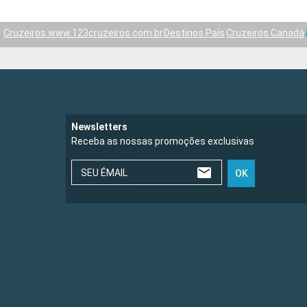
Cruzeiros www.123cruzeiros.com.br
Destinos País
Cruzeiros Canadá
Newsletters
Receba as nossas promoções exclusivas
SEU ÉMAIL
OK