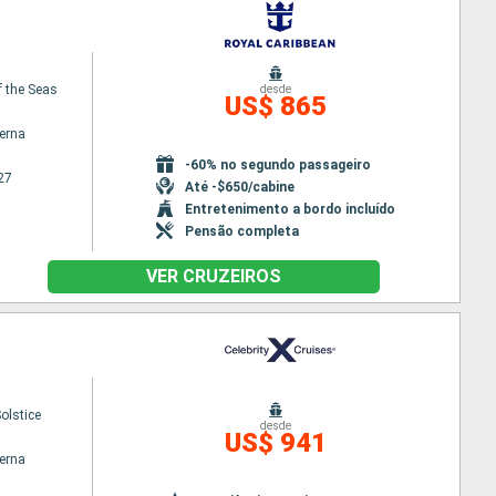
 the Seas
desde
US$ 865
terna
-60% no segundo passageiro
27
Até -$650/cabine
Entretenimento a bordo incluído
Pensão completa
VER CRUZEIROS
Solstice
desde
US$ 941
terna