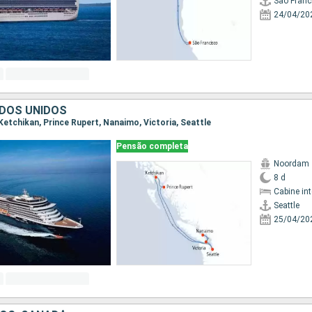
São Franc
24/04/20
DOS UNIDOS
, Ketchikan, Prince Rupert, Nanaimo, Victoria, Seattle
Pensão completa
Noordam
8 d
Cabine in
Seattle
25/04/20