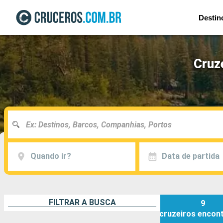
Destin
Cruz
Quando ir?
Data de partida
FILTRAR A BUSCA
9
cruzeiros
encon