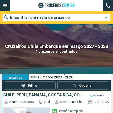
Encontrar um navio de cruzeiro
Quando ir?
Cruzeiros Chile Embarque em março 2027 - 2028
1 cruzeiros encontrados
Data de partida
Cidades
Companhias
1
Os seus critérios de pesquisa:
Chile - março 2027 - 2028
cruzeiros
Pesquisar
Filtro
Ordenar
CHILE, PERÚ, PANAMÁ, COSTA RICA, COLOMBIA, MÉXICO, ESTADOS UNIDOS
Azamara Journey
20 d
San antonio Chili
10/03/2027
Pensão completa