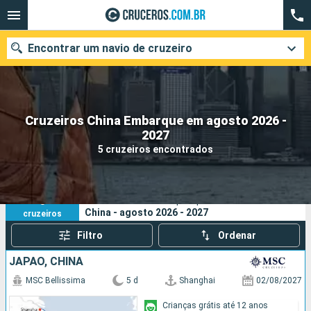
Encontrar um navio de cruzeiro
Cruzeiros China Embarque em agosto 2026 -
Quando ir?
2027
5 cruzeiros encontrados
Data de partida
Cidades
Companhias
5
Os seus critérios de pesquisa:
China - agosto 2026 - 2027
cruzeiros
Pesquisar
Filtro
Ordenar
JAPÃO, CHINA
MSC Bellissima
5 d
Shanghai
02/08/2027
Crianças grátis até 12 anos