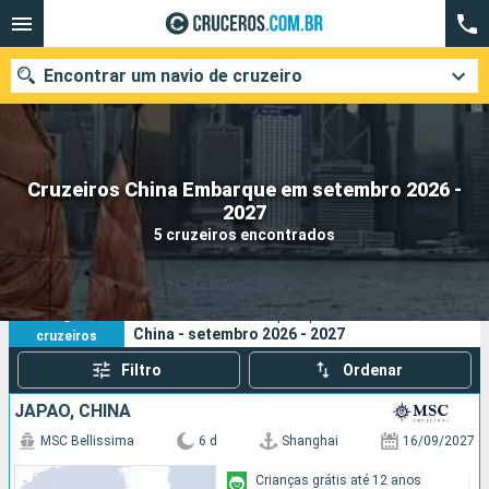
Encontrar um navio de cruzeiro
Cruzeiros China Embarque em setembro 2026 -
Quando ir?
2027
5 cruzeiros encontrados
Data de partida
Cidades
Companhias
5
Os seus critérios de pesquisa:
China - setembro 2026 - 2027
cruzeiros
Pesquisar
Filtro
Ordenar
JAPÃO, CHINA
MSC Bellissima
6 d
Shanghai
16/09/2027
Crianças grátis até 12 anos