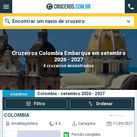
Encontrar um navio de cruzeiro
Cruzeiros Colombia Embarque em setembro
Quando ir?
2026 - 2027
4 cruzeiros encontrados
Data de partida
Cidades
Companhias
4
Os seus critérios de pesquisa:
Colombia - setembro 2026 - 2027
cruzeiros
Pesquisar
Filtro
Ordenar
COLOMBIA
AmaMagdalena
8 d
Cartagena
11/09/2027
Pensão completa