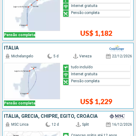
Internet gratuita
Pensão completa
US$ 1,182
Pensão completa
ITÁLIA
Michelangelo
5 d
Veneza
22/12/2026
tudo incluído
Internet gratuita
Pensão completa
US$ 1,229
Pensão completa
ITÁLIA, GRÉCIA, CHIPRE, EGITO, CROÁCIA
MSC Lirica
12 d
Split
16/12/2026
Crianças grátis até 12 anos