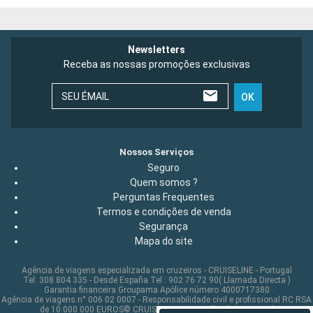
Newsletters
Receba as nossas promoções exclusivas
SEU ÉMAIL
OK
Nossos Serviços
Seguro
Quem somos ?
Perguntas Frequentes
Termos e condições de venda
Segurança
Mapa do site
Agência de viagens especializada em cruzeiros - CRUISELINE - Portugal
Tel: 308 804 335 - Desde España Tel : 902 76 72 90( Llamada Directa )
Garantia financeira Groupama Apólice número 4000717380
Agência de viagens n° 006 02 0007 - Responsabilidade civil e profissional RC RSA
de 10 000 000 EUROS© CRUISELINE 2026 - all rights reserved