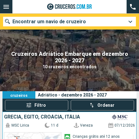
Encontrar um navio de cruzeiro
Cruzeiros Adriático Embarque em dezembro
Quando ir?
2026 - 2027
10 cruzeiros encontrados
Data de partida
Cidades
Companhias
10
Os seus critérios de pesquisa:
Adriático - dezembro 2026 - 2027
cruzeiros
Pesquisar
Filtro
Ordenar
GRÉCIA, EGITO, CROÁCIA, ITÁLIA
MSC Lirica
11 d
Veneza
07/12/2026
Crianças grátis até 12 anos