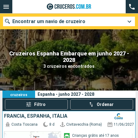
Encontrar um navio de cruzeiro
Cruzeiros Espanha Embarque em junho 2027 -
Quando ir?
2028
3 cruzeiros encontrados
Data de partida
Cidades
Companhias
3
Os seus critérios de pesquisa:
Espanha - junho 2027 - 2028
cruzeiros
Pesquisar
Filtro
Ordenar
FRANCIA, ESPANHA, ITÁLIA
Costa Toscana
8 d
Civitavecchia (Roma)
11/06/2027
Crianças grátis até 17 anos