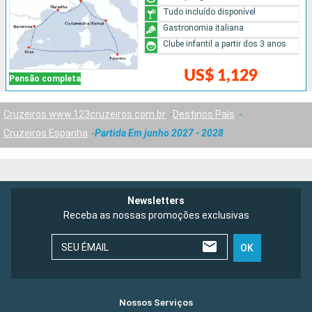
Tudo incluído disponível
Gastronomia italiana
Clube infantil a partir dos 3 anos
US$ 1,129
Pensão completa
Cruzeiros www.123cruzeiros.com.br
Destinos País
Cruzeiros Espanha
Partida Em junho 2027 - 2028
Newsletters
Receba as nossas promoções exclusivas
SEU ÉMAIL
OK
Nossos Serviços