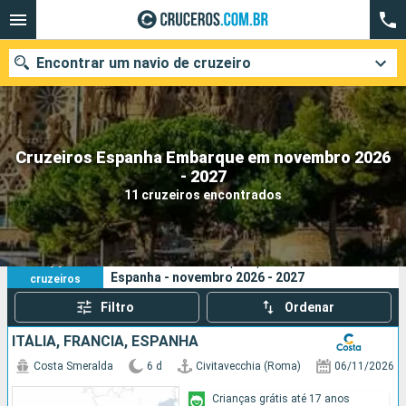
Encontrar um navio de cruzeiro
Cruzeiros Espanha Embarque em novembro 2026
Quando ir?
- 2027
11 cruzeiros encontrados
Data de partida
Cidades
Companhias
11
Os seus critérios de pesquisa:
Espanha - novembro 2026 - 2027
cruzeiros
Pesquisar
Filtro
Ordenar
ITÁLIA, FRANCIA, ESPANHA
Costa Smeralda
6 d
Civitavecchia (Roma)
06/11/2026
Crianças grátis até 17 anos