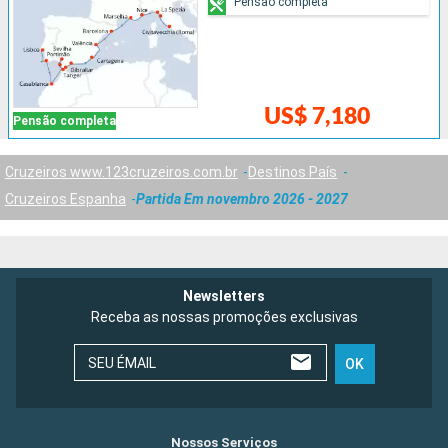
Pensão completa
US$ 7,180
Pensão completa
Cruzeiros www.123cruzeiros.com.br
Destinos País
Cruzeiros Espanha
Partida Em novembro 2026 - 2027
Newsletters
Receba as nossas promoções exclusivas
SEU ÉMAIL
OK
Nossos Serviços