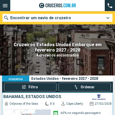
Encontrar um navio de cruzeiro
Cruzeiros Estados Unidos Embarque em
Quando ir?
fevereiro 2027 - 2028
4 cruzeiros encontrados
Data de partida
Cidades
Companhias
4
Os seus critérios de pesquisa:
Estados Unidos - fevereiro 2027 - 2028
cruzeiros
Pesquisar
Filtro
Ordenar
BAHAMAS, ESTADOS UNIDOS
Odyssey of the Seas
8 d
Cape Liberty
27/02/2028
-60% no segundo passageiro