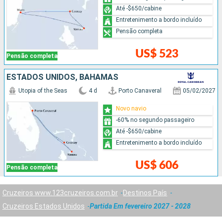
Até -$650/cabine
Entretenimento a bordo incluído
Pensão completa
US$ 523
Pensão completa
ESTADOS UNIDOS, BAHAMAS
Utopia of the Seas
4 d
Porto Canaveral
05/02/2027
Novo navio
-60% no segundo passageiro
Até -$650/cabine
Entretenimento a bordo incluído
US$ 606
Pensão completa
Cruzeiros www.123cruzeiros.com.br
Destinos País
Cruzeiros Estados Unidos
Partida Em fevereiro 2027 - 2028