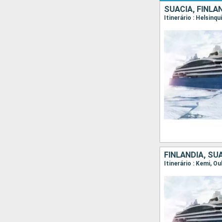
SUÃCIA, FINLÃ
Itinerário : Helsinq
FINLÃNDIA, SU
Itinerário : Kemi, O