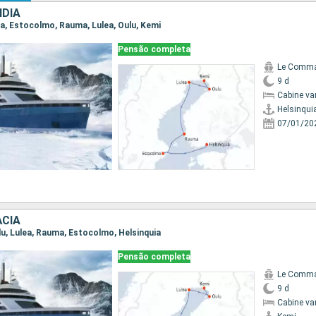
NDIA
uia, Estocolmo, Rauma, Lulea, Oulu, Kemi
Pensão completa
Le Comma
9 d
Cabine va
Helsinqui
07/01/20
ÃCIA
ulu, Lulea, Rauma, Estocolmo, Helsinquia
Pensão completa
Le Comma
9 d
Cabine va