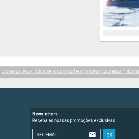
Cruzeiros www.123cruzeiros.com.br
Destinos País
Cruzeiros FinlÃndi
Newsletters
Receba as nossas promoções exclusivas
SEU ÉMAIL
OK