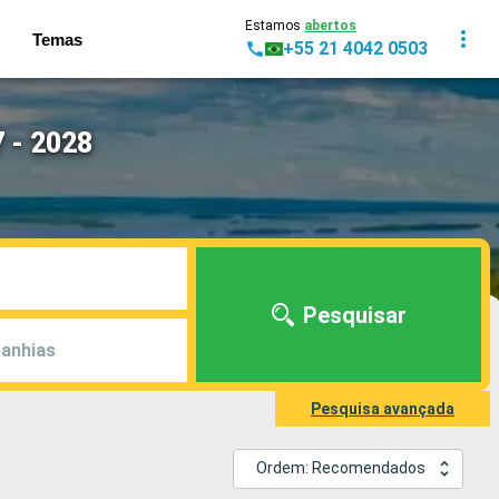
Estamos
abertos
Temas
+55 21 4042 0503
 - 2028
Pesquisar
anhias
Pesquisa avançada
Ordem: Recomendados