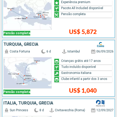
Experiência premium
Pacote All Included disponível
Pensão completa
US$ 5,872
Pensão completa
TURQUIA, GRÉCIA
Costa Fortuna
6 d
Istambul
06/09/2026
Crianças grátis até 17 anos
Tudo incluído disponível
Gastronomia italiana
Clube infantil a partir dos 3 anos
US$ 1,040
Pensão completa
ITÁLIA, TURQUIA, GRÉCIA
Sun Princess
8 d
Civitavecchia (Roma)
12/09/2027