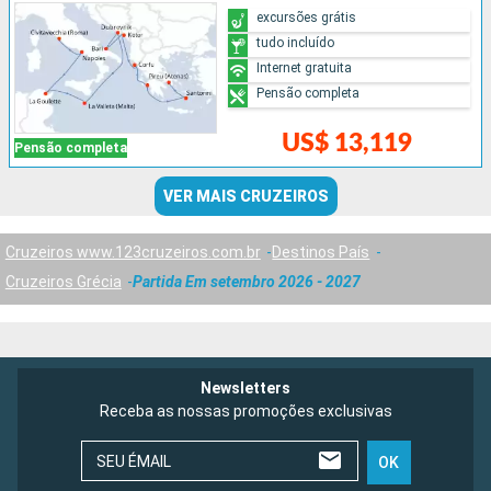
excursões grátis
tudo incluído
Internet gratuita
Pensão completa
US$ 13,119
Pensão completa
VER MAIS CRUZEIROS
Cruzeiros www.123cruzeiros.com.br
Destinos País
Cruzeiros Grécia
Partida Em setembro 2026 - 2027
Newsletters
Receba as nossas promoções exclusivas
SEU ÉMAIL
OK