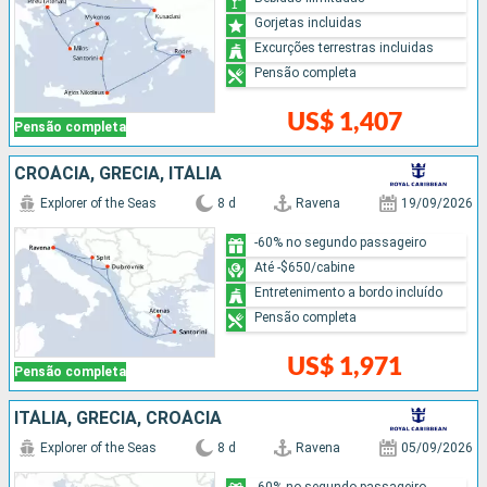
Gorjetas incluidas
Excurções terrestras incluidas
Pensão completa
US$ 1,407
Pensão completa
CROÁCIA, GRÉCIA, ITÁLIA
Explorer of the Seas
8 d
Ravena
19/09/2026
-60% no segundo passageiro
Até -$650/cabine
Entretenimento a bordo incluído
Pensão completa
US$ 1,971
Pensão completa
ITÁLIA, GRÉCIA, CROÁCIA
Explorer of the Seas
8 d
Ravena
05/09/2026
-60% no segundo passageiro