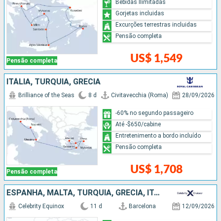
Bebidas Ilimitadas
Gorjetas incluidas
Excurções terrestras incluidas
Pensão completa
US$ 1,549
Pensão completa
ITÁLIA, TURQUIA, GRÉCIA
Brilliance of the Seas
8 d
Civitavecchia (Roma)
28/09/2026
-60% no segundo passageiro
Até -$650/cabine
Entretenimento a bordo incluído
Pensão completa
US$ 1,708
Pensão completa
ESPANHA, MALTA, TURQUIA, GRÉCIA, ITÁLIA
Celebrity Equinox
11 d
Barcelona
12/09/2026