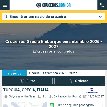
Encontrar um navio de cruzeiro
Cruzeiros Grécia Embarque em setembro 2026 -
Quando ir?
2027
27 cruzeiros encontrados
Data de partida
Cidades
Companhias
27
Os seus critérios de pesquisa:
Grécia - setembro 2026 - 2027
cruzeiros
Pesquisar
Filtro
Ordenar
TURQUIA, GRÉCIA, ITÁLIA
Odyssey of the Seas
8 d
Civitavecchia (Roma)
19/09/2027
-60% no segundo passageiro