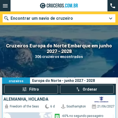
Encontrar um navio de cruzeiro
Cruzeiros Europa do Norte Embarque em junho
Quando ir?
2027 - 2028
306 cruzeiros encontrados
Data de partida
Cidades
Companhias
306
Os seus critérios de pesquisa:
Europa do Norte - junho 2027 - 2028
cruzeiros
Pesquisar
Filtro
Ordenar
ALEMANHA, HOLANDA
Freedom of the Seas
6 d
Southampton
21/06/2027
-60% no segundo passageiro