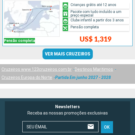
Crianças grátis até 12 anos
Pacote com tudo incluído a um
preço especial
Clube infantil a partir dos 3 anos
Pensão completa
US$ 1,319
Pensão completa
VER MAIS CRUZEIROS
Cruzeiros www.123cruzeiros.com.br
Destinos Maritimos
Cruzeiros Europa do Norte
Partida Em junho 2027 - 2028
Newsletters
Receba as nossas promoções exclusivas
SEU ÉMAIL
OK