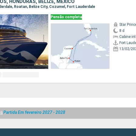
OS, HONDURAS, BELIZE, MÉXICO
uderdale, Roatan, Belize City, Cozumel, Fort Lauderdale
Pensão completa
Star Prin
8 d
Cabine in
Fort Laud
13/02/20
as
Partida Em fevereiro 2027 - 2028