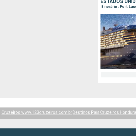
ESTADOS UNID
Itinerário : Fort La
Cruzeiros www.123cruzeiros.com.br
Destinos País
Cruzeiros Hondur