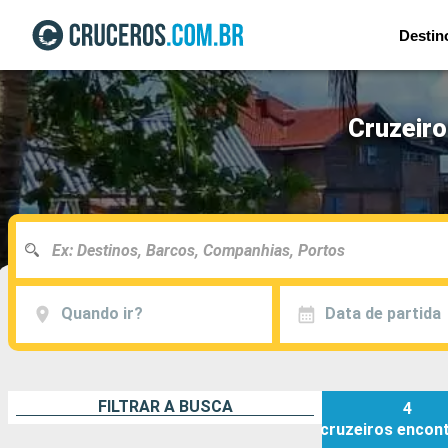
Destin
Cruzeiro
Quando ir?
Data de partida
FILTRAR A BUSCA
4
cruzeiros
encon