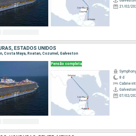
Galveston
21/02/20
URAS, ESTADOS UNIDOS
ton, Costa Maya, Roatan, Cozumel, Galveston
Pensão completa
Symphony 
8 d
Cabine in
Galveston
07/02/20