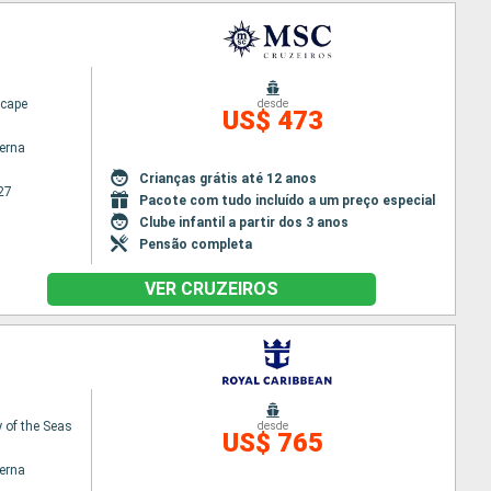
cape
desde
US$ 473
terna
Crianças grátis até 12 anos
27
Pacote com tudo incluído a um preço especial
Clube infantil a partir dos 3 anos
Pensão completa
VER CRUZEIROS
of the Seas
desde
US$ 765
terna