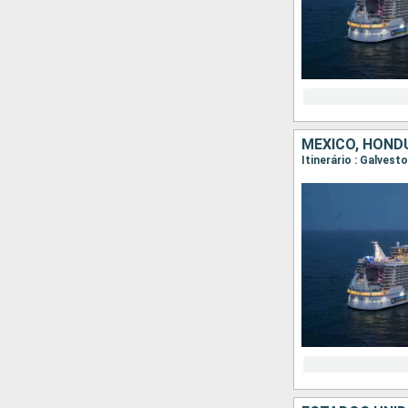
MÉXICO, HOND
Itinerário : Galves