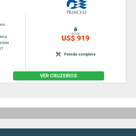
cess
desde
US$ 919
terna
erdale
27
Pensão completa
VER CRUZEIROS