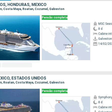
OS, HONDURAS, MÉXICO
ton, Costa Maya, Roatan, Cozumel, Galveston
Pensão completa
MSC Seas
8 d
Cabine in
Galveston
14/02/20
XICO, ESTADOS UNIDOS
ton, Roatan, Costa Maya, Cozumel, Galveston
Pensão completa
Symphony 
8 d
Cabine in