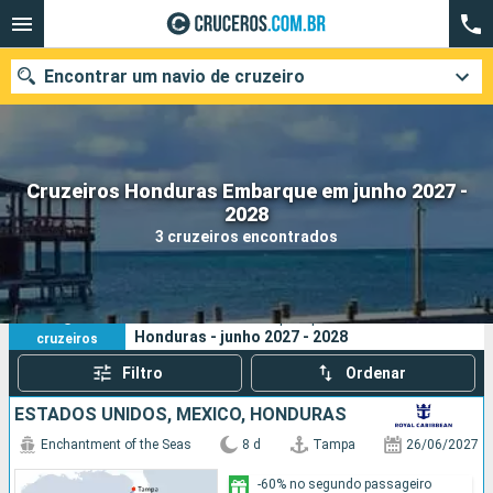
Encontrar um navio de cruzeiro
Cruzeiros Honduras Embarque em junho 2027 -
Quando ir?
2028
3 cruzeiros encontrados
Data de partida
Cidades
Companhias
3
Os seus critérios de pesquisa:
Honduras - junho 2027 - 2028
cruzeiros
Pesquisar
Filtro
Ordenar
ESTADOS UNIDOS, MÉXICO, HONDURAS
Enchantment of the Seas
8 d
Tampa
26/06/2027
-60% no segundo passageiro