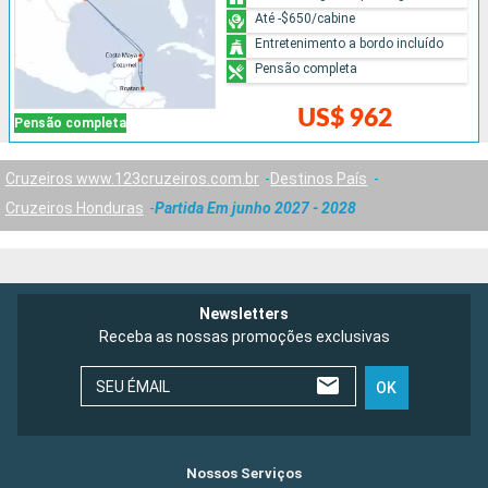
Até -$650/cabine
Entretenimento a bordo incluído
Pensão completa
US$ 962
Pensão completa
Cruzeiros www.123cruzeiros.com.br
Destinos País
Cruzeiros Honduras
Partida Em junho 2027 - 2028
Newsletters
Receba as nossas promoções exclusivas
SEU ÉMAIL
OK
Nossos Serviços