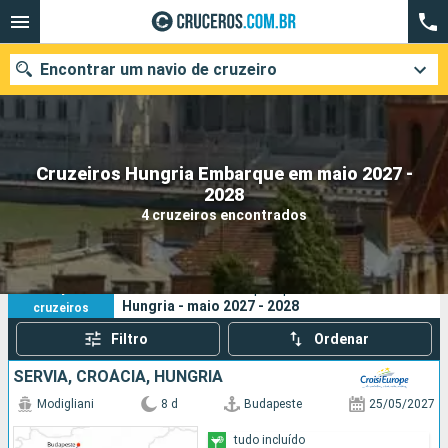
Encontrar um navio de cruzeiro
Cruzeiros Hungria Embarque em maio 2027 -
Quando ir?
2028
4 cruzeiros encontrados
Data de partida
Cidades
Companhias
4
Os seus critérios de pesquisa:
Hungria - maio 2027 - 2028
cruzeiros
Pesquisar
Filtro
Ordenar
SÉRVIA, CROÁCIA, HUNGRIA
Modigliani
8 d
Budapeste
25/05/2027
tudo incluído