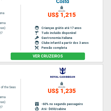
desde
ena
US$ 1,215
terna
nas)
Crianças grátis até 17 anos
27
Tudo incluído disponível
Gastronomia italiana
Clube infantil a partir dos 3 anos
Pensão completa
VER CRUZEIROS
of the Seas
desde
US$ 1,235
terna
nas)
-60% no segundo passageiro
27
Até -$650/cabine