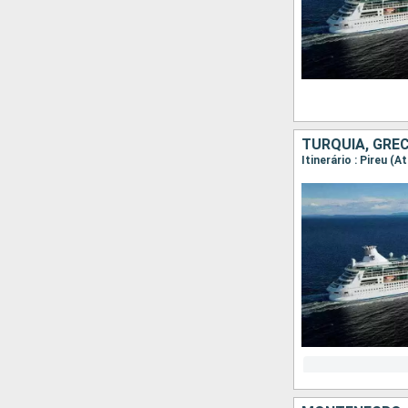
TURQUIA, GRÉC
Itinerário : Pireu (