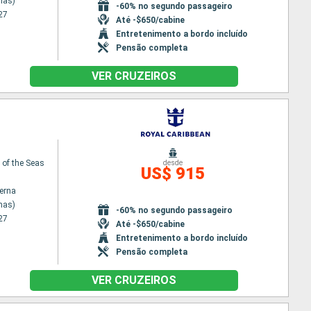
nas)
-60% no segundo passageiro
27
Até -$650/cabine
Entretenimento a bordo incluído
Pensão completa
VER CRUZEIROS
of the Seas
desde
US$ 915
terna
nas)
-60% no segundo passageiro
27
Até -$650/cabine
Entretenimento a bordo incluído
Pensão completa
VER CRUZEIROS