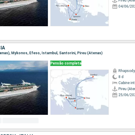
Pireu (Ate
04/06/20
IA
Atenas), Mykonos, Efeso, Istambul, Santorini, Pireu (Atenas)
Pensão completa
Rhapsody 
8 d
Cabine in
Pireu (Ate
25/06/20