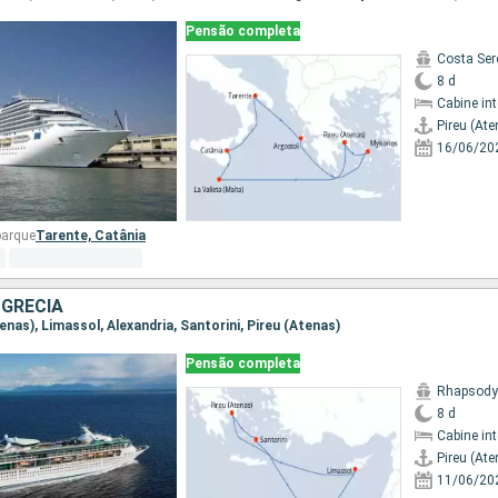
Pensão completa
Costa Ser
8 d
Cabine in
Pireu (Ate
16/06/20
barque
Tarente,
Catânia
 GRÉCIA
tenas), Limassol, Alexandria, Santorini, Pireu (Atenas)
Pensão completa
Rhapsody 
8 d
Cabine in
Pireu (Ate
11/06/20