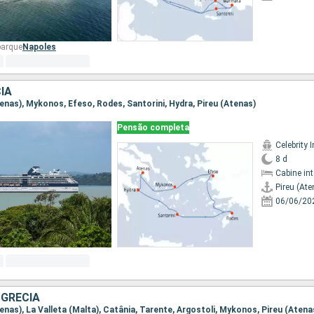
barque
Napoles
IA
Atenas), Mykonos, Efeso, Rodes, Santorini, Hydra, Pireu (Atenas)
Pensão completa
Celebrity I
8 d
Cabine in
Pireu (Ate
06/06/20
 GRÉCIA
Atenas), La Valleta (Malta), Catânia, Tarente, Argostoli, Mykonos, Pireu (Atena