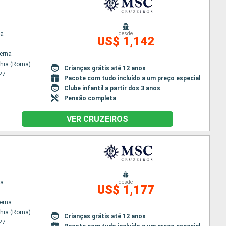
na
desde
US$ 1,142
terna
chia (Roma)
Crianças grátis até 12 anos
27
Pacote com tudo incluído a um preço especial
Clube infantil a partir dos 3 anos
Pensão completa
VER CRUZEIROS
na
desde
US$ 1,177
terna
chia (Roma)
Crianças grátis até 12 anos
27