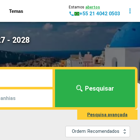
Estamos
abertos
Temas
+55 21 4042 0503
7 - 2028
Pesquisar
anhias
Pesquisa avançada
Ordem: Recomendados