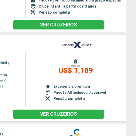
Pacote com tudo incluído a um preço especial
Clube infantil a partir dos 3 anos
Pensão completa
VER CRUZEIROS
nfinity
desde
US$ 1,189
terna
nas)
Experiência premium
27
Pacote All Included disponível
Pensão completa
VER CRUZEIROS
s)