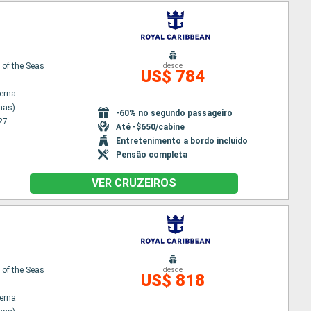
of the Seas
desde
US$ 784
terna
nas)
-60% no segundo passageiro
27
Até -$650/cabine
Entretenimento a bordo incluído
Pensão completa
VER CRUZEIROS
of the Seas
desde
US$ 818
terna