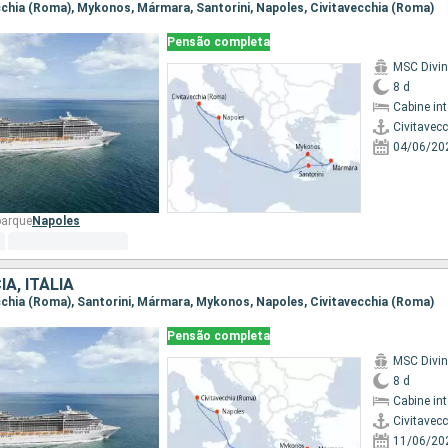
vecchia (Roma), Mykonos, Mármara, Santorini, Napoles, Civitavecchia (Roma)
Pensão completa
MSC Divi
8 d
Cabine in
Civitavec
04/06/20
barque
Napoles
A, ITÁLIA
vecchia (Roma), Santorini, Mármara, Mykonos, Napoles, Civitavecchia (Roma)
Pensão completa
MSC Divi
8 d
Cabine in
Civitavec
11/06/20