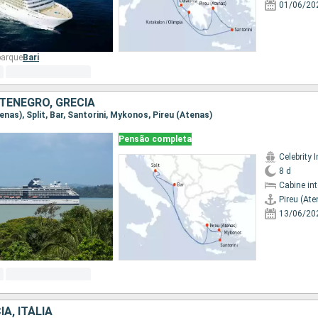
01/06/20
barque
Bari
TENEGRO, GRÉCIA
tenas), Split, Bar, Santorini, Mykonos, Pireu (Atenas)
Pensão completa
Celebrity I
8 d
Cabine in
Pireu (Ate
13/06/20
A, ITÁLIA