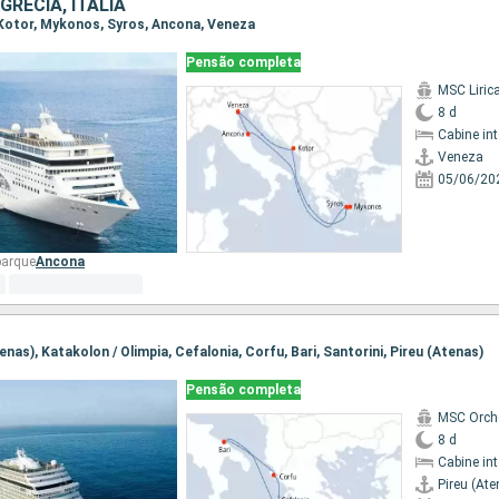
RÉCIA, ITÁLIA
, Kotor, Mykonos, Syros, Ancona, Veneza
Pensão completa
MSC Liric
8 d
Cabine in
Veneza
05/06/20
barque
Ancona
tenas), Katakolon / Olimpia, Cefalonia, Corfu, Bari, Santorini, Pireu (Atenas)
Pensão completa
MSC Orch
8 d
Cabine in
Pireu (Ate