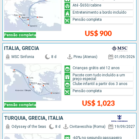
Até -$650/cabine
Entretenimento a bordo incluído
Pensão completa
US$ 900
Pensão completa
ITÁLIA, GRÉCIA
MSC Sinfonia
8 d
Pireu (Atenas)
01/09/2026
Crianças grátis até 12 anos
Pacote com tudo incluído a um
preço especial
Clube infantil a partir dos 3 anos
Pensão completa
US$ 1,023
Pensão completa
TURQUIA, GRÉCIA, ITÁLIA
Odyssey of the Seas
8 d
Civitavecchia (Roma)
19/09/2027
-60% no segundo passageiro