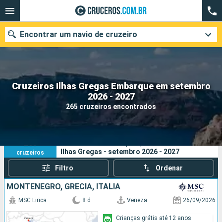
Encontrar um navio de cruzeiro
Cruzeiros Ilhas Gregas Embarque em setembro
Quando ir?
2026 - 2027
265 cruzeiros encontrados
Data de partida
Cidades
Companhias
265
Os seus critérios de pesquisa:
Ilhas Gregas - setembro 2026 - 2027
cruzeiros
Pesquisar
Filtro
Ordenar
MONTENEGRO, GRÉCIA, ITÁLIA
MSC Lirica
8 d
Veneza
26/09/2026
Crianças grátis até 12 anos