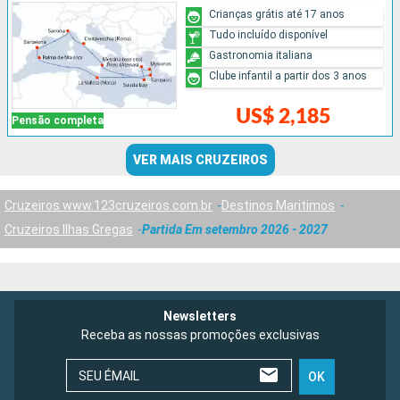
Crianças grátis até 17 anos
Tudo incluído disponível
Gastronomia italiana
Clube infantil a partir dos 3 anos
US$ 2,185
Pensão completa
VER MAIS CRUZEIROS
Cruzeiros www.123cruzeiros.com.br
Destinos Maritimos
Cruzeiros Ilhas Gregas
Partida Em setembro 2026 - 2027
Newsletters
Receba as nossas promoções exclusivas
SEU ÉMAIL
OK