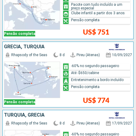
Pacote com tudo incluído a um
preço especial
Clube infantil a partir dos 3 anos
Pensão completa
US$ 751
Pensão completa
GRÉCIA, TURQUIA
Rhapsody of the Seas
8 d
Pireu (Atenas)
10/09/2027
-60% no segundo passageiro
Até -$650/cabine
Entretenimento a bordo incluído
Pensão completa
US$ 774
Pensão completa
TURQUIA, GRÉCIA
Rhapsody of the Seas
8 d
Pireu (Atenas)
17/09/2027
-60% no segundo passageiro