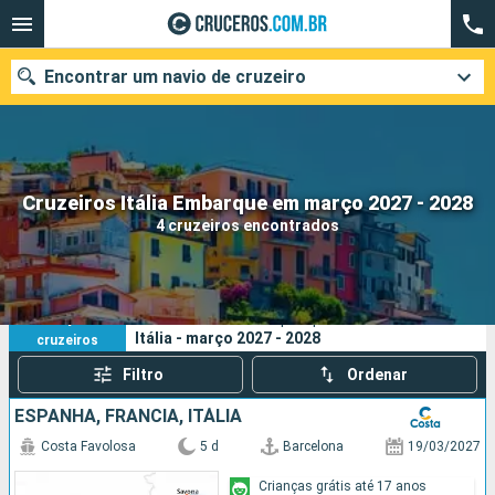
Encontrar um navio de cruzeiro
Quando ir?
Cruzeiros Itália Embarque em março 2027 - 2028
4 cruzeiros encontrados
Data de partida
Cidades
Companhias
4
Os seus critérios de pesquisa:
Itália - março 2027 - 2028
cruzeiros
Pesquisar
Filtro
Ordenar
ESPANHA, FRANCIA, ITÁLIA
Costa Favolosa
5 d
Barcelona
19/03/2027
Crianças grátis até 17 anos