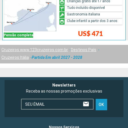
Crianças grátis até 17 anos
Tudo incluído disponível
Gastronomia italiana
Clube infantil a partir dos 3 anos
US$ 471
Pensão completa
Cruzeiros www.123cruzeiros.com.br
Destinos País
Cruzeiros Itália
Partida Em abril 2027 - 2028
Newsletters
Receba as nossas promoções exclusivas
SEU ÉMAIL
OK
Nossos Serviços