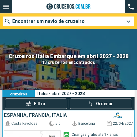
Encontrar um navio de cruzeiro
Quando ir?
Cruzeiros Itália Embarque em abril 2027 - 2028
13 cruzeiros encontrados
Data de partida
Cidades
Companhias
13
Os seus critérios de pesquisa:
Itália - abril 2027 - 2028
cruzeiros
Pesquisar
Filtro
Ordenar
ESPANHA, FRANCIA, ITÁLIA
Costa Favolosa
5 d
Barcelona
22/04/2027
Crianças grátis até 17 anos