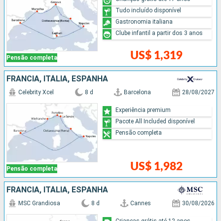
Tudo incluído disponível
Gastronomia italiana
Clube infantil a partir dos 3 anos
US$ 1,319
Pensão completa
FRANCIA, ITÁLIA, ESPANHA
Celebrity Xcel
8 d
Barcelona
28/08/2027
Experiência premium
Pacote All Included disponível
Pensão completa
US$ 1,982
Pensão completa
FRANCIA, ITÁLIA, ESPANHA
MSC Grandiosa
8 d
Cannes
30/08/2026
Crianças grátis até 12 anos