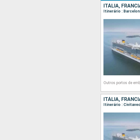
ITÁLIA, FRANC
Itinerário : Barcelo
Outros portos de em
ITÁLIA, FRANC
Itinerário : Civita