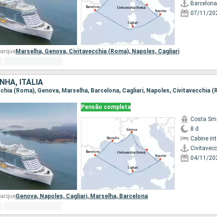
Barcelona
07/11/20
barque
Marselha,
Genova,
Civitavecchia (Roma),
Napoles,
Cagliari
NHA, ITÁLIA
ecchia (Roma), Genova, Marselha, Barcelona, Cagliari, Napoles, Civitavecchia 
Pensão completa
Costa Sm
8 d
Cabine in
Civitavec
04/11/20
barque
Genova,
Napoles,
Cagliari,
Marselha,
Barcelona