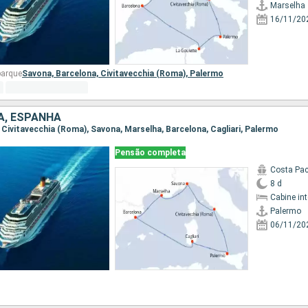
Marselha
16/11/20
barque
Savona,
Barcelona,
Civitavecchia (Roma),
Palermo
IA, ESPANHA
, Civitavecchia (Roma), Savona, Marselha, Barcelona, Cagliari, Palermo
Pensão completa
Costa Pac
8 d
Cabine in
Palermo
06/11/20