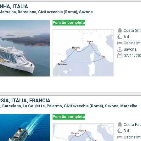
NHA, ITÁLIA
, Marselha, Barcelona, Civitavecchia (Roma), Savona
Pensão completa
Costa Sm
6 d
Cabine in
Savona
07/11/20
SIA, ITÁLIA, FRANCIA
ha, Barcelona, La Goulette, Palermo, Civitavecchia (Roma), Savona, Marselha
Pensão completa
Costa Pac
8 d
Cabine in