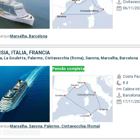
Civitavec
06/11/20
barque
Marselha,
Barcelona
SIA, ITÁLIA, FRANCIA
ona, La Goulette, Palermo, Civitavecchia (Roma), Savona, Marselha, Barcelona
Pensão completa
Costa Pac
8 d
Cabine in
Barcelona
17/11/20
barque
Marselha,
Savona,
Palermo,
Civitavecchia (Roma)