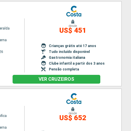
desde
eralda
US$ 451
terna
Crianças grátis até 17 anos
26
Tudo incluído disponível
Gastronomia italiana
Clube infantil a partir dos 3 anos
Pensão completa
VER CRUZEIROS
desde
ifica
US$ 652
terna