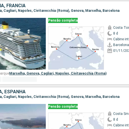
IA, FRANCIA
na, Cagliari, Napoles, Civitavecchia (Roma), Genova, Marselha, Barcelona
Pensão completa
Costa To
8 d
Cabine in
Barcelona
01/11/20
barque
Marselha,
Genova,
Cagliari,
Napoles,
Civitavecchia (Roma)
IA, ESPANHA
na, Cagliari, Napoles, Civitavecchia (Roma), Genova, Marselha, Barcelona
Pensão completa
Costa Sm
8 d
Cabine in