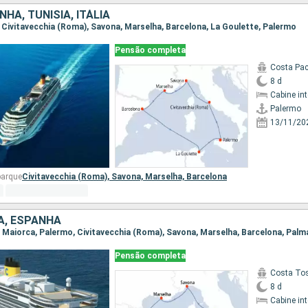
NHA, TUNÍSIA, ITÁLIA
o, Civitavecchia (Roma), Savona, Marselha, Barcelona, La Goulette, Palermo
Pensão completa
Costa Pac
8 d
Cabine in
Palermo
13/11/20
barque
Civitavecchia (Roma),
Savona,
Marselha,
Barcelona
IA, ESPANHA
de Maiorca, Palermo, Civitavecchia (Roma), Savona, Marselha, Barcelona, Pal
Pensão completa
Costa To
8 d
Cabine in