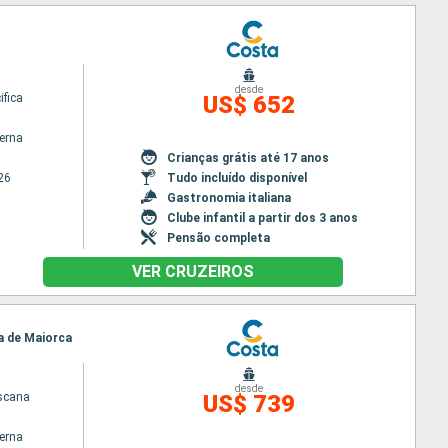
desde
ifica
US$ 652
terna
Crianças grátis até 17 anos
26
Tudo incluído disponível
Gastronomia italiana
Clube infantil a partir dos 3 anos
Pensão completa
VER CRUZEIROS
ma de Maiorca
desde
scana
US$ 739
terna