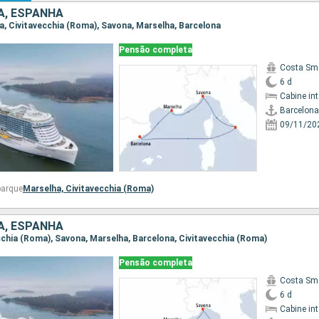
IA, ESPANHA
na, Civitavecchia (Roma), Savona, Marselha, Barcelona
Pensão completa
Costa Sm
6 d
Cabine in
Barcelona
09/11/20
barque
Marselha,
Civitavecchia (Roma)
IA, ESPANHA
vecchia (Roma), Savona, Marselha, Barcelona, Civitavecchia (Roma)
Pensão completa
Costa Sm
6 d
Cabine in