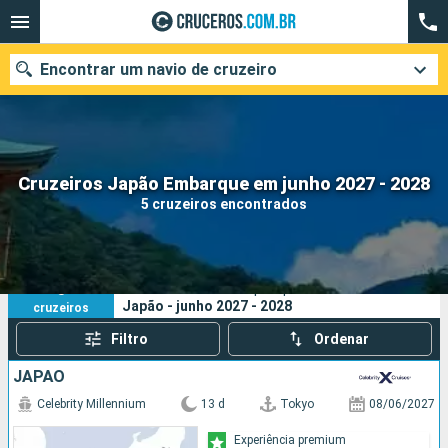
Encontrar um navio de cruzeiro
Quando ir?
Cruzeiros Japão Embarque em junho 2027 - 2028
5 cruzeiros encontrados
Data de partida
Cidades
Companhias
5
Os seus critérios de pesquisa:
Japão - junho 2027 - 2028
cruzeiros
Pesquisar
Filtro
Ordenar
JAPÃO
Celebrity Millennium
13 d
Tokyo
08/06/2027
Experiência premium