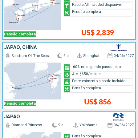
Pacote All Included disponível
Pensão completa
US$ 2,839
Pensão completa
JAPÃO, CHINA
Spectrum Of The Seas
6 d
Shanghai
04/06/2027
-60% no segundo passageiro
Até -$650/cabine
Entretenimento a bordo incluído
Pensão completa
US$ 856
Pensão completa
JAPÃO
Diamond Princess
9 d
Yokohama
06/06/2027
Pensão completa