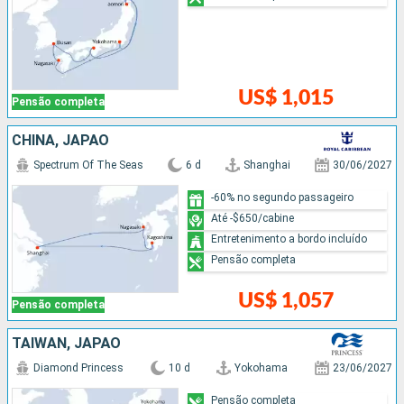
US$ 1,015
Pensão completa
CHINA, JAPÃO
Spectrum Of The Seas
6 d
Shanghai
30/06/2027
-60% no segundo passageiro
Até -$650/cabine
Entretenimento a bordo incluído
Pensão completa
US$ 1,057
Pensão completa
TAIWAN, JAPÃO
Diamond Princess
10 d
Yokohama
23/06/2027
Pensão completa