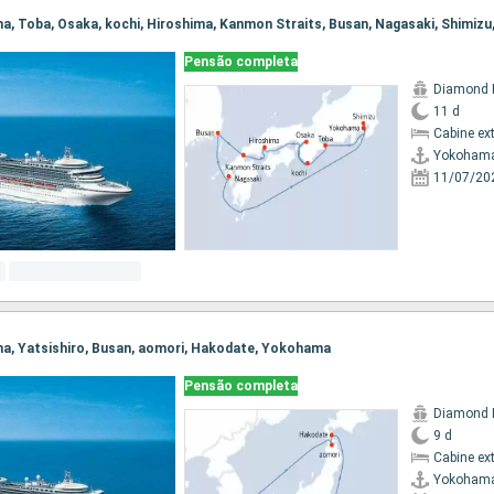
ma, Toba, Osaka, kochi, Hiroshima, Kanmon Straits, Busan, Nagasaki, Shimi
Pensão completa
Diamond 
11 d
Cabine ex
Yokoham
11/07/20
ma, Yatsishiro, Busan, aomori, Hakodate, Yokohama
Pensão completa
Diamond 
9 d
Cabine ex
Yokoham