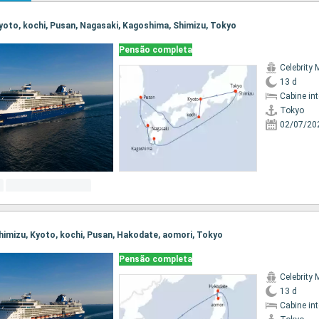
 Kyoto, kochi, Pusan, Nagasaki, Kagoshima, Shimizu, Tokyo
Pensão completa
Celebrity 
13 d
Cabine in
Tokyo
02/07/20
 Shimizu, Kyoto, kochi, Pusan, Hakodate, aomori, Tokyo
Pensão completa
Celebrity 
13 d
Cabine in