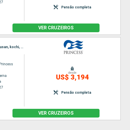
27
Pensão completa
VER CRUZEIROS
Itinerário : Yokohama, Yatsishiro, Busan, aomori, Hakodate, Yokohama, aomori, Sakai-Minato, Busan, kochi, Tokushima, Osaka, Shimizu, Yokohama
Princess
desde
US$ 3,194
terna
a
27
Pensão completa
VER CRUZEIROS