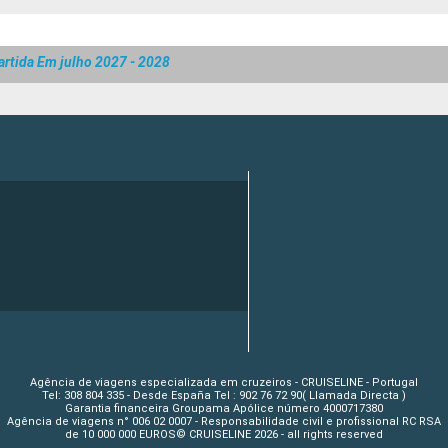
artida Em julho 2027 - 2028
Agência de viagens especializada em cruzeiros - CRUISELINE - Portugal
Tel: 308 804 335 - Desde España Tel : 902 76 72 90( Llamada Directa )
Garantia financeira Groupama Apólice número 4000717380
Agência de viagens n° 006 02 0007 - Responsabilidade civil e profissional RC RSA
de 10 000 000 EUROS© CRUISELINE 2026 - all rights reserved