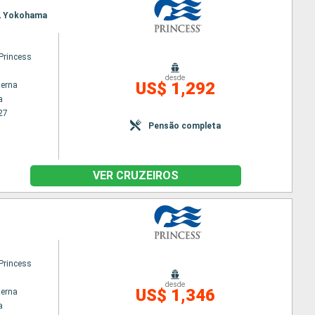
zu, Yokohama
Princess
desde
US$ 1,292
terna
a
27
Pensão completa
VER CRUZEIROS
Princess
desde
US$ 1,346
terna
a