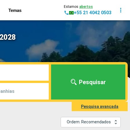
Estamos
abertos
Temas
+55 21 4042 0503
 2028
Pesquisar
anhias
Pesquisa avançada
Ordem: Recomendados