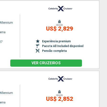
Millennium
desde
US$ 2,829
terna
Experiência premium
27
Pacote All Included disponível
Pensão completa
VER CRUZEIROS
Millennium
desde
US$ 2,852
terna