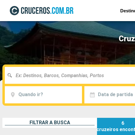
Destin
Cruz
Quando ir?
Data de partida
FILTRAR A BUSCA
6
cruzeiros
encon