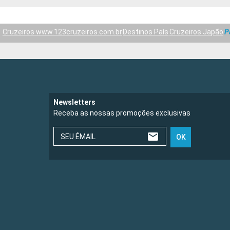
Cruzeiros www.123cruzeiros.com.br
Destinos País
Cruzeiros Japão
P
Newsletters
Receba as nossas promoções exclusivas
SEU ÉMAIL
OK