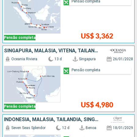
Pensão completa
US$ 3,362
Pensão completa
SINGAPURA, MALÁSIA, VITENÃ, TAILÃNDIA
Oceania Riviera
13 d
Singapura
26/01/2028
Pensão completa
US$ 4,980
Pensão completa
INDONESIA, MALÁSIA, TAILÃNDIA, SINGAPURA
Seven Seas Splendor
12 d
Benoa
18/01/2029