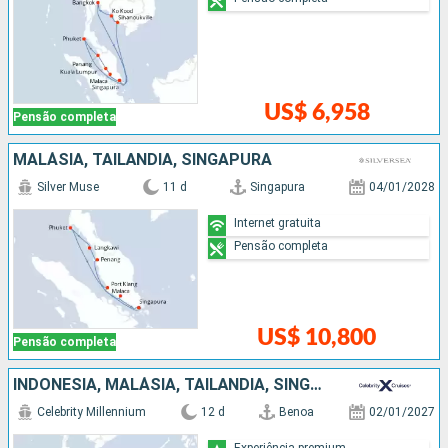
US$ 6,958
Pensão completa
MALÁSIA, TAILÃNDIA, SINGAPURA
Silver Muse
11 d
Singapura
04/01/2028
Internet gratuita
Pensão completa
US$ 10,800
Pensão completa
INDONESIA, MALÁSIA, TAILÃNDIA, SINGAPURA
Celebrity Millennium
12 d
Benoa
02/01/2027
Experiência premium