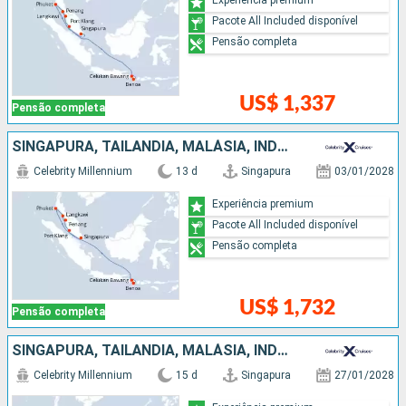
Pacote All Included disponível
Pensão completa
US$ 1,337
Pensão completa
SINGAPURA, TAILÃNDIA, MALÁSIA, INDONESIA
Celebrity Millennium
13 d
Singapura
03/01/2028
Experiência premium
Pacote All Included disponível
Pensão completa
US$ 1,732
Pensão completa
SINGAPURA, TAILÃNDIA, MALÁSIA, INDONESIA
Celebrity Millennium
15 d
Singapura
27/01/2028