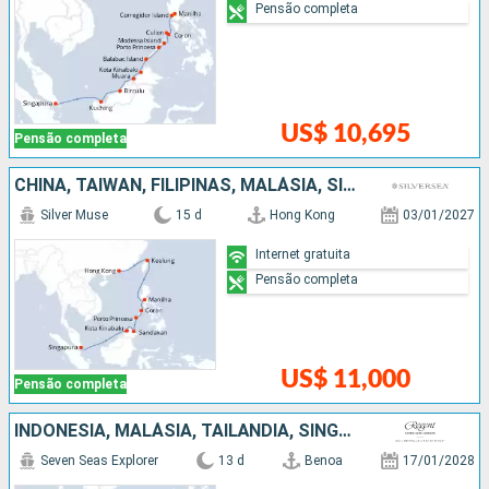
Pensão completa
US$ 10,695
Pensão completa
CHINA, TAIWAN, FILIPINAS, MALÁSIA, SINGAPURA
Silver Muse
15 d
Hong Kong
03/01/2027
Internet gratuita
Pensão completa
US$ 11,000
Pensão completa
INDONESIA, MALÁSIA, TAILÃNDIA, SINGAPURA
Seven Seas Explorer
13 d
Benoa
17/01/2028