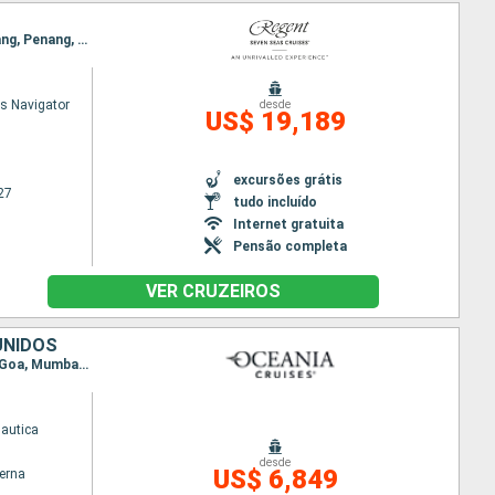
Itinerário : Kobe, kochi, Okinawa, Keelung, Salomague, Manilha, Kota Kinabalu, Singapura, Port Klang, Penang, Phuket, Langkawi, Jakarta, Semarang, Surabaya, Benoa
s Navigator
desde
US$ 19,189
excursões grátis
27
tudo incluído
Internet gratuita
Pensão completa
VER CRUZEIROS
UNIDOS
Itinerário : Singapura, Port Klang, Penang, Langkawi, Phuket, Galle, Colombo, Cochin, Mangalore, Goa, Mumbai, Al Fujairah, Dubai
autica
desde
US$ 6,849
terna