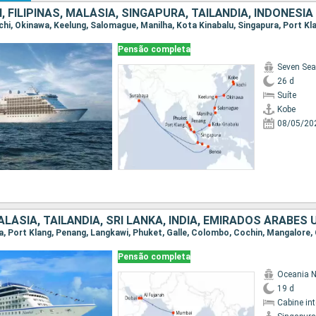
, FILIPINAS, MALÁSIA, SINGAPURA, TAILÃNDIA, INDONESIA
Pensão completa
Seven Sea
26 d
Suíte
Kobe
08/05/20
LÁSIA, TAILÃNDIA, SRI LANKA, INDIA, EMIRADOS ÁRABES 
Pensão completa
Oceania N
19 d
Cabine in