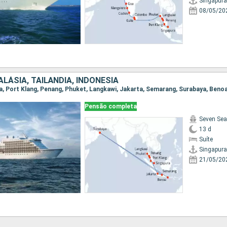
Singapura
08/05/20
LÁSIA, TAILÃNDIA, INDONESIA
ura, Port Klang, Penang, Phuket, Langkawi, Jakarta, Semarang, Surabaya, Beno
Pensão completa
Seven Sea
13 d
Suíte
Singapura
21/05/20