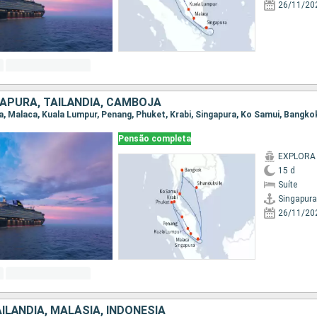
26/11/20
GAPURA, TAILÃNDIA, CAMBOJA
Pensão completa
EXPLORA I
15 d
Suíte
Singapura
26/11/20
ILÃNDIA, MALÁSIA, INDONESIA