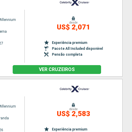
Millennium
desde
US$ 2,071
terna
Experiência premium
27
Pacote All Included disponível
Pensão completa
VER CRUZEIROS
Millennium
desde
US$ 2,583
randa
Experiência premium
26