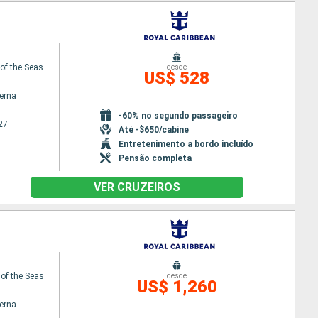
f the Seas
desde
US$ 528
terna
-60% no segundo passageiro
27
Até -$650/cabine
Entretenimento a bordo incluído
Pensão completa
VER CRUZEIROS
 of the Seas
desde
US$ 1,260
terna