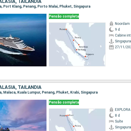
LÁSIA, TAILÃNDIA
ra, Port Klang, Penang, Porto Malai, Phuket, Singapura
Pensão completa
Noordam
9 d
Cabine in
Singapura
27/11/20
LÁSIA, TAILÃNDIA
ra, Malaca, Kuala Lumpur, Penang, Phuket, Krabi, Singapura
Pensão completa
EXPLORA I
8 d
Suíte
Singapura