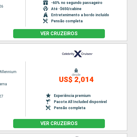
-60% no segundo passageiro
26
Até -$650/cabine
Entretenimento a bordo incluído
Pensão completa
VER CRUZEIROS
Millennium
desde
US$ 2,014
terna
Experiência premium
27
Pacote All Included disponível
Pensão completa
VER CRUZEIROS