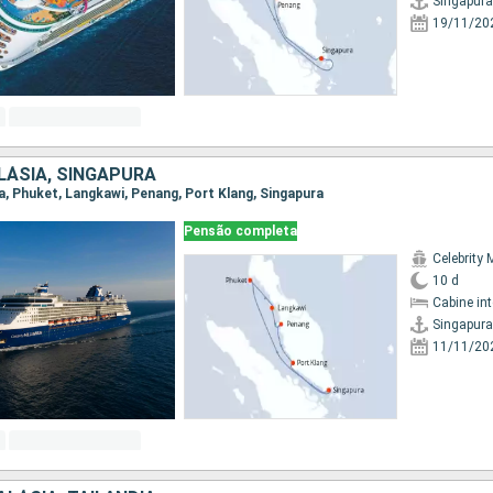
Singapura
19/11/20
LÁSIA, SINGAPURA
ra, Phuket, Langkawi, Penang, Port Klang, Singapura
Pensão completa
Celebrity 
10 d
Cabine in
Singapura
11/11/20