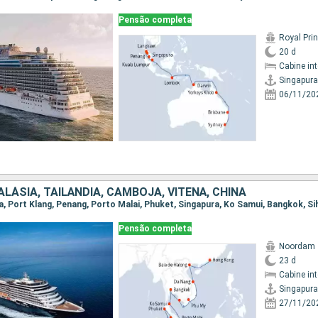
Pensão completa
Royal Pri
20 d
Cabine in
Singapura
06/11/20
LÁSIA, TAILÃNDIA, CAMBOJA, VITENÃ, CHINA
Pensão completa
Noordam
23 d
Cabine in
Singapura
27/11/20