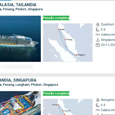
LÁSIA, TAILÃNDIA
ra, Penang, Phuket, Singapura
Pensão completa
Quantum o
5 d
Cabine in
Singapura
22/11/20
ÃNDIA, SINGAPURA
ra, Penang, Langkawi, Phuket, Singapura
Pensão completa
Navigator
6 d
Cabine in