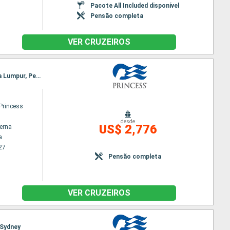
Pacote All Included disponível
Pensão completa
VER CRUZEIROS
Itinerário : Yokohama, kochi, Okinawa, Kaoshiung, Hong Kong, Chan May, Phu My, Singapura, Kuala Lumpur, Penang, Langkawi, Phuket, Ko Samui, Laem Chabang / Bangkok, Singapura
Princess
desde
US$ 2,776
terna
a
27
Pensão completa
VER CRUZEIROS
 Sydney