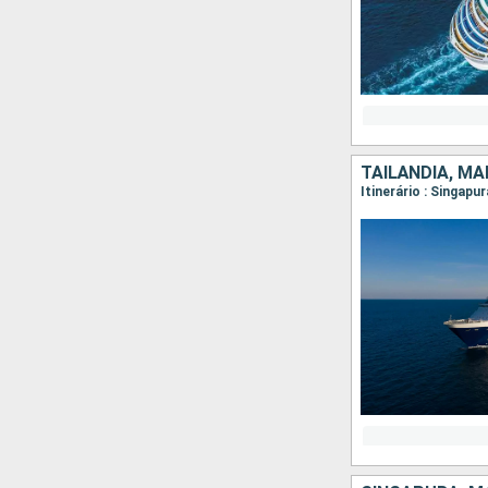
TAILÃNDIA, MA
Itinerário : Singapu