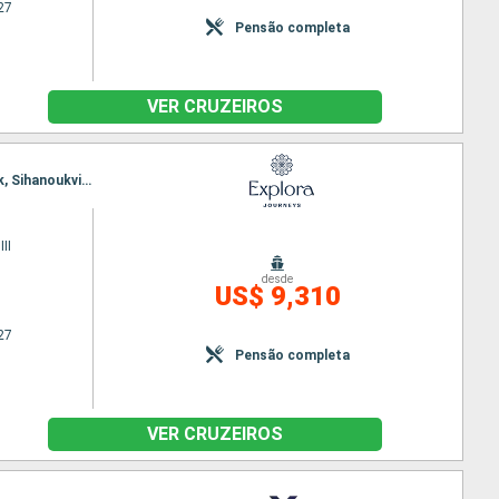
27
Pensão completa
VER CRUZEIROS
Itinerário : Singapura, Malaca, Kuala Lumpur, Penang, Phuket, Krabi, Singapura, Ko Samui, Bangkok, Sihanoukville, Singapura
II
desde
US$ 9,310
27
Pensão completa
VER CRUZEIROS