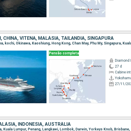
, CHINA, VITENÃ, MALÁSIA, TAILÃNDIA, SINGAPURA
Pensão completa
Diamond 
27 d
Cabine in
Yokoham
27/11/20
LÁSIA, INDONESIA, AUSTRÁLIA
ura, Kuala Lumpur, Penang, Langkawi, Lombok, Darwin, Yorkeys Knob, Brisbane,