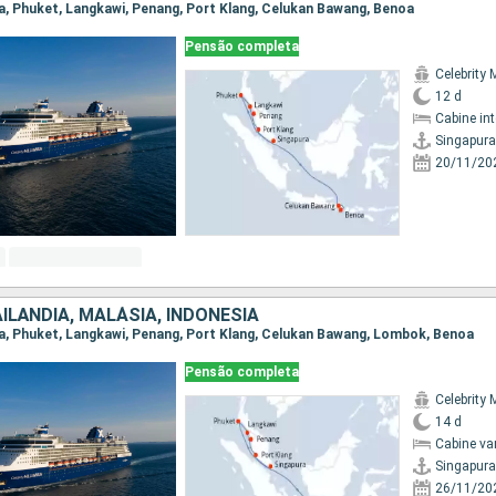
ura, Phuket, Langkawi, Penang, Port Klang, Celukan Bawang, Benoa
Pensão completa
Celebrity 
12 d
Cabine in
Singapura
20/11/20
ILÃNDIA, MALÁSIA, INDONESIA
ura, Phuket, Langkawi, Penang, Port Klang, Celukan Bawang, Lombok, Benoa
Pensão completa
Celebrity 
14 d
Cabine va
Singapura
26/11/20