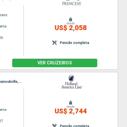
ncess
desde
US$ 2,058
terna
26
Pensão completa
VER CRUZEIROS
Itinerário : Singapura, Port Klang, Penang, Porto Malai, Phuket, Singapura, Ko Samui, Bangkok, Sihanoukville, Phu My, Da Nang, Baia de Halong, Hong Kong
desde
US$ 2,744
terna
27
Pensão completa