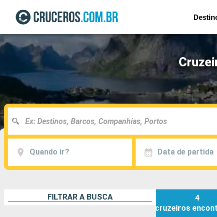
Destin
Cruzei
Quando ir?
Data de partida
FILTRAR A BUSCA
4
cruzeiros
encon