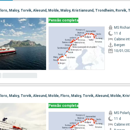
Pensão completa
MS Richar
11 d
Cabine in
Bergen
10/01/20
Pensão completa
MS Polarl
11 d
Cabine in