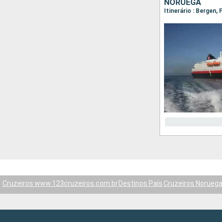
NORUEGA
Cruzeiros www.123cruzeiros.com.br
Destinos País
Cruzeiros Norueg