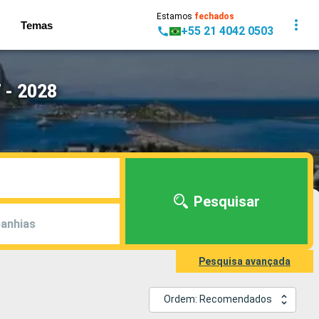
Estamos
fechados
Temas
+55 21 4042 0503
 - 2028
Pesquisar
anhias
Pesquisa avançada
Ordem: Recomendados