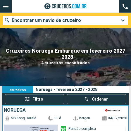
Encontrar um navio de cruzeiro
Cruzeiros Noruega Embarque em fevereiro 2027
Quando ir?
- 2028
4 cruzeiros encontrados
Data de partida
Cidades
Companhias
4
Os seus critérios de pesquisa:
Noruega - fevereiro 2027 - 2028
cruzeiros
Pesquisar
Filtro
Ordenar
NORUEGA
MS Kong Harald
11 d
Bergen
04/02/2028
Pensão completa