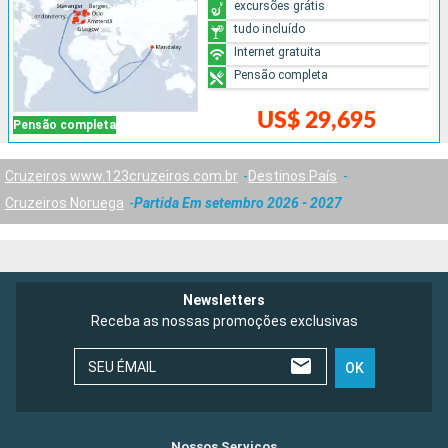
excursões grátis
tudo incluído
Internet gratuita
Pensão completa
US$ 29,695
Pensão completa
Cruzeiros www.123cruzeiros.com.br
Destinos País
Cruzeiros Noruega
Partida Em setembro 2026 - 2027
Newsletters
Receba as nossas promoções exclusivas
SEU ÉMAIL
OK
Nossos Serviços