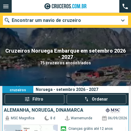
Encontrar um navio de cruzeiro
Cruzeiros Noruega Embarque em setembro 2026
Quando ir?
- 2027
15 cruzeiros encontrados
Data de partida
Cidades
Companhias
15
Os seus critérios de pesquisa:
Noruega - setembro 2026 - 2027
cruzeiros
Pesquisar
Filtro
Ordenar
ALEMANHA, NORUEGA, DINAMARCA
MSC Magnifica
8 d
Warnemunde
06/09/2026
Crianças grátis até 12 anos