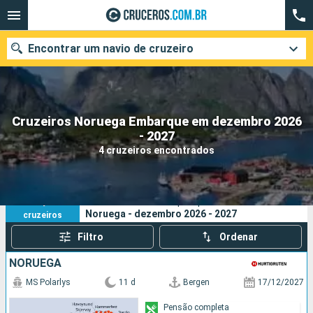
Encontrar um navio de cruzeiro
Cruzeiros Noruega Embarque em dezembro 2026
Quando ir?
- 2027
4 cruzeiros encontrados
Data de partida
Cidades
Companhias
4
Os seus critérios de pesquisa:
Noruega - dezembro 2026 - 2027
cruzeiros
Pesquisar
Filtro
Ordenar
NORUEGA
MS Polarlys
11 d
Bergen
17/12/2027
Pensão completa