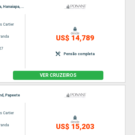
Itinerário : Papeete, Moorea, Makatea (Toamotu), Rangiroa, Ua Pou, Hatieu bay, Taiohae, Ua Huka, Hanaiapa, Puama'u, Hiva Oa, Bay of Virgins, Omoa, Hapatoni, Fakarava, Papeete
s Cartier
desde
US$ 14,789
randa
27
Pensão completa
VER CRUZEIROS
and, Papeete
s Cartier
desde
US$ 15,203
randa