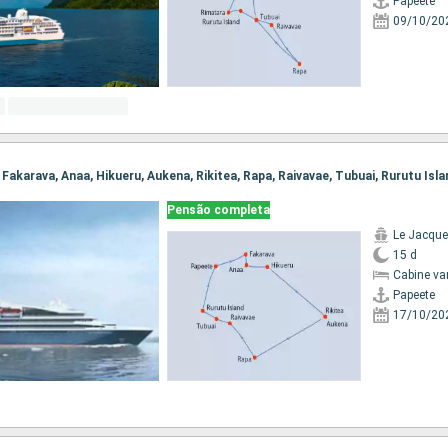
Papeete
09/10/20
, Fakarava, Anaa, Hikueru, Aukena, Rikitea, Rapa, Raivavae, Tubuai, Rurutu Isl
Pensão completa
Le Jacque
15 d
Cabine va
Papeete
17/10/20