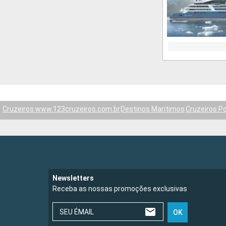
Cruzeiros www.123cruzeiros.com.br
Destinos Maritimos
Cruzeiros Po
Newsletters
Receba as nossas promoções exclusivas
SEU ÉMAIL
OK