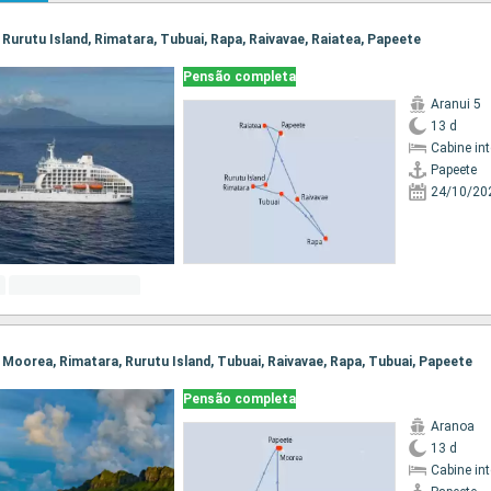
, Rurutu Island, Rimatara, Tubuai, Rapa, Raivavae, Raiatea, Papeete
Pensão completa
Aranui 5
13 d
Cabine in
Papeete
24/10/20
, Moorea, Rimatara, Rurutu Island, Tubuai, Raivavae, Rapa, Tubuai, Papeete
Pensão completa
Aranoa
13 d
Cabine in