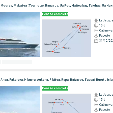
Pensão completa
Le Jacque
15 d
Cabine va
Papeete
31/10/20
, Anaa, Fakarava, Hikueru, Aukena, Rikitea, Rapa, Raivavae, Tubuai, Rurutu Isl
Pensão completa
Le Jacque
15 d
Cabine va
Papeete