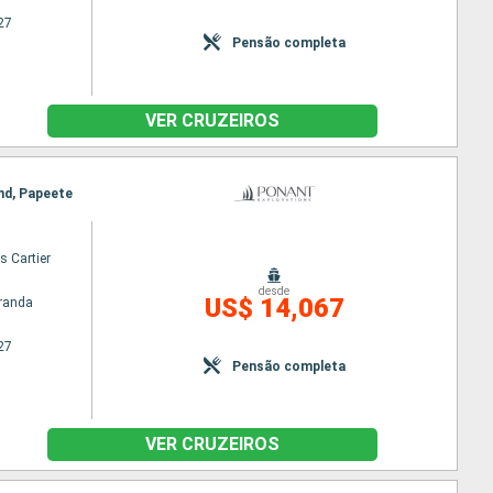
27
Pensão completa
VER CRUZEIROS
and, Papeete
s Cartier
desde
US$ 14,067
randa
27
Pensão completa
VER CRUZEIROS