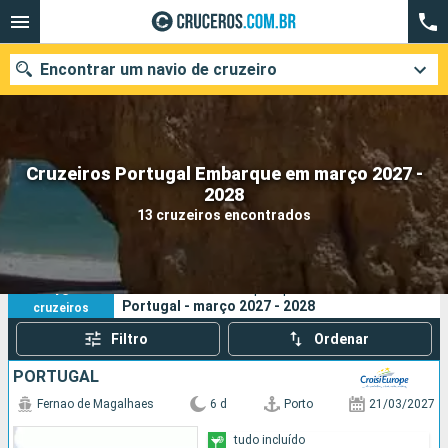
Encontrar um navio de cruzeiro
Cruzeiros Portugal Embarque em março 2027 -
Quando ir?
2028
13 cruzeiros encontrados
Data de partida
Cidades
Companhias
13
Os seus critérios de pesquisa:
Portugal - março 2027 - 2028
cruzeiros
Pesquisar
Filtro
Ordenar
PORTUGAL
Fernao de Magalhaes
6 d
Porto
21/03/2027
tudo incluído