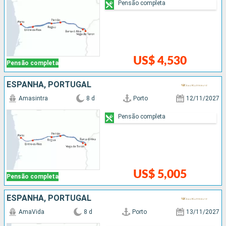
Pensão completa
US$ 4,530
Pensão completa
ESPANHA, PORTUGAL
Amasintra
8 d
Porto
12/11/2027
Pensão completa
US$ 5,005
Pensão completa
ESPANHA, PORTUGAL
AmaVida
8 d
Porto
13/11/2027