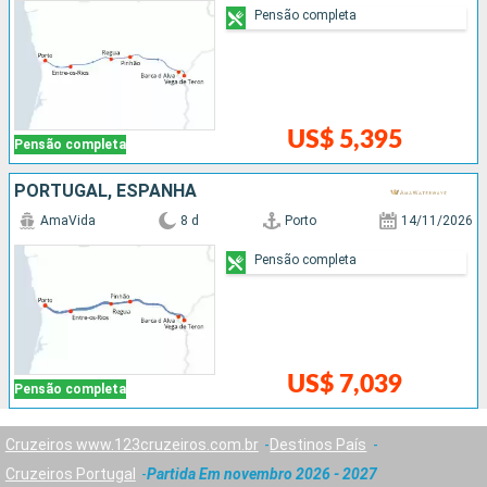
Pensão completa
US$ 5,395
Pensão completa
PORTUGAL, ESPANHA
AmaVida
8 d
Porto
14/11/2026
Pensão completa
US$ 7,039
Pensão completa
Cruzeiros www.123cruzeiros.com.br
Destinos País
Cruzeiros Portugal
Partida Em novembro 2026 - 2027