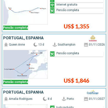
Internet gratuita
Pensão completa
US$ 1,355
Pensão completa
PORTUGAL, ESPANHA
Queen Anne
13 d
Southampton
01/11/2026
Pensão completa
US$ 1,846
Pensão completa
PORTUGAL, ESPANHA
Amalia Rodrigues
8 d
Porto
01/11/2027
tudo incluído