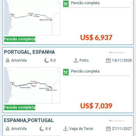
Pensão completa
US$ 6,937
Pensão completa
PORTUGAL, ESPANHA
AmaVida
8 d
Porto
14/11/2026
Pensão completa
US$ 7,039
Pensão completa
ESPANHA,PORTUGAL
AmaVida
8 d
Vega de Teron
27/11/2027