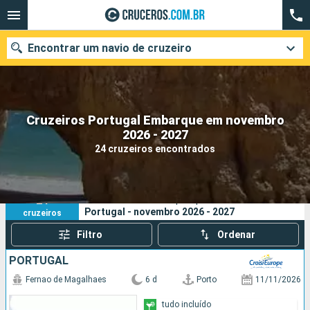
Encontrar um navio de cruzeiro
Cruzeiros Portugal Embarque em novembro
Quando ir?
2026 - 2027
24 cruzeiros encontrados
Data de partida
Cidades
Companhias
24
Os seus critérios de pesquisa:
Portugal - novembro 2026 - 2027
cruzeiros
Pesquisar
Filtro
Ordenar
PORTUGAL
Fernao de Magalhaes
6 d
Porto
11/11/2026
tudo incluído