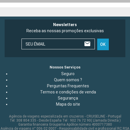
Newsletters
Receba as nossas promoções exclusivas
SEU ÉMAIL
OK
Nossos Serviços
Seguro
Quem somos ?
Perguntas Frequentes
Termos e condições de venda
Segurança
Mapa do site
Agência de viagens especializada em cruzeiros - CRUISELINE - Portugal
Tel: 308 804 335 - Desde España Tel : 902 76 72 90( Llamada Directa )
Garantia financeira Groupama Apólice número 4000717380
Agência de viagens n° 006 02 0007 - Responsabilidade civil e profissional RC RSA