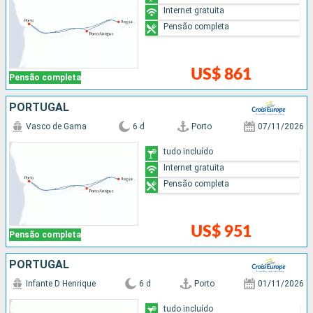
Internet gratuita
Pensão completa
US$ 861
Pensão completa
PORTUGAL
Vasco de Gama
6 d
Porto
07/11/2026
tudo incluído
Internet gratuita
Pensão completa
US$ 951
Pensão completa
PORTUGAL
Infante D Henrique
6 d
Porto
01/11/2026
tudo incluído