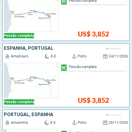
Pensão completa
US$ 3,852
Pensão completa
ESPANHA, PORTUGAL
AmaDouro
8 d
Porto
24/11/2026
Pensão completa
US$ 3,852
Pensão completa
PORTUGAL, ESPANHA
Amasintra
8 d
Porto
20/11/2026