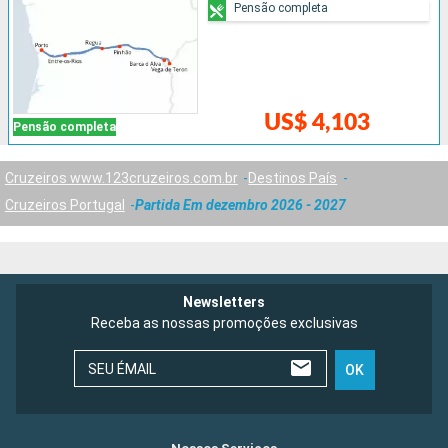
Pensão completa
US$ 4,103
Pensão completa
Cruzeiros www.123cruzeiros.com.br
Destinos País
Cruzeiros Portugal
Partida Em dezembro 2026 - 2027
Newsletters
Receba as nossas promoções exclusivas
SEU ÉMAIL
OK