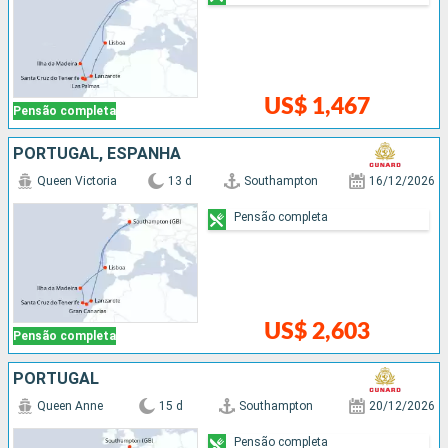
US$ 1,467
Pensão completa
PORTUGAL, ESPANHA
Queen Victoria
13 d
Southampton
16/12/2026
Pensão completa
US$ 2,603
Pensão completa
PORTUGAL
Queen Anne
15 d
Southampton
20/12/2026
Pensão completa