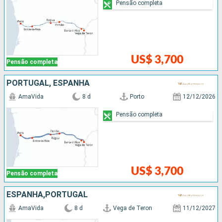
Pensão completa
US$ 3,700
Pensão completa
PORTUGAL, ESPANHA
AmaVida
8 d
Porto
12/12/2026
Pensão completa
US$ 3,700
Pensão completa
ESPANHA,PORTUGAL
AmaVida
8 d
Vega de Teron
11/12/2027