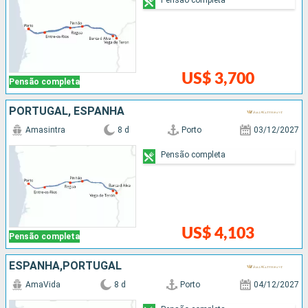
US$ 3,700
Pensão completa
PORTUGAL, ESPANHA
Amasintra
8 d
Porto
03/12/2027
Pensão completa
US$ 4,103
Pensão completa
ESPANHA,PORTUGAL
AmaVida
8 d
Porto
04/12/2027