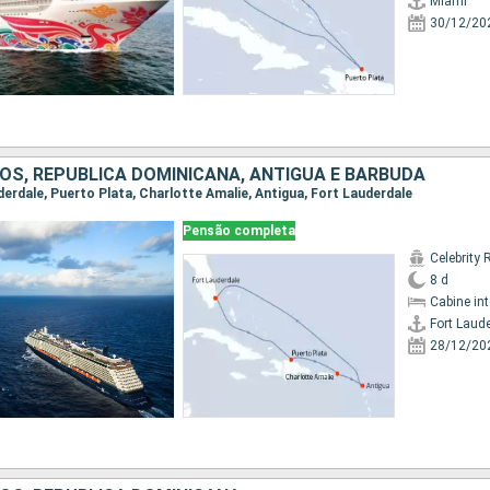
Miami
30/12/20
OS, REPUBLICA DOMINICANA, ANTIGUA E BARBUDA
uderdale, Puerto Plata, Charlotte Amalie, Antigua, Fort Lauderdale
Pensão completa
Celebrity 
8 d
Cabine in
Fort Laud
28/12/20