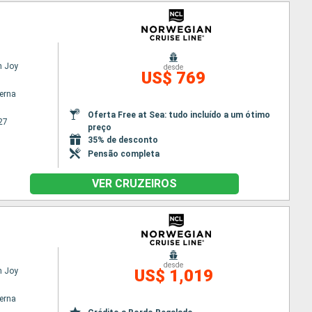
n Joy
desde
US$ 769
terna
Oferta Free at Sea: tudo incluído a um ótimo
27
preço
35% de desconto
Pensão completa
VER CRUZEIROS
desde
n Joy
US$ 1,019
terna