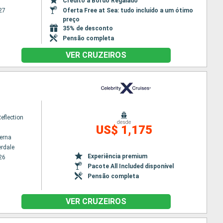
Crédito a Bordo Regalado
27
Oferta Free at Sea: tudo incluído a um ótimo
preço
35% de desconto
Pensão completa
VER CRUZEIROS
Reflection
desde
US$ 1,175
terna
erdale
Experiência premium
26
Pacote All Included disponível
Pensão completa
VER CRUZEIROS