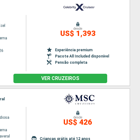
Xcel
desde
US$ 1,393
terna
Experiência premium
26
Pacote All Included disponível
Pensão completa
VER CRUZEIROS
ral
diosa
desde
US$ 426
terna
averal
Crianças grátis até 12 anos