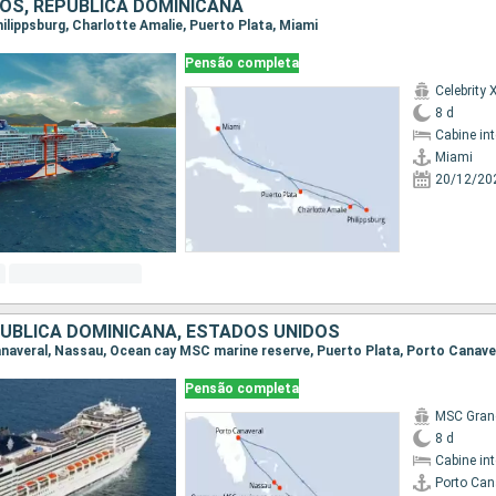
OS, REPUBLICA DOMINICANA
Philippsburg, Charlotte Amalie, Puerto Plata, Miami
Pensão completa
Celebrity 
8 d
Cabine in
Miami
20/12/20
UBLICA DOMINICANA, ESTADOS UNIDOS
Canaveral, Nassau, Ocean cay MSC marine reserve, Puerto Plata, Porto Canave
Pensão completa
MSC Gran
8 d
Cabine in
Porto Can