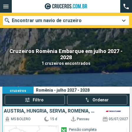
Encontrar um navio de cruzeiro
Cruzeiros Romênia Embarque em julho 2027 -
Quando ir?
2028
1 cruzeiros encontrados
Data de partida
Cidades
Companhias
1
Os seus critérios de pesquisa:
Romênia - julho 2027 - 2028
cruzeiros
Pesquisar
Filtro
Ordenar
AUSTRIA, HUNGRIA, SÉRVIA, ROMÊNIA, FRANCIA, ESLOVÁQUIA, ALEMANHA
MS BOLERO
15 d
Passau
05/07/2027
Pensão completa