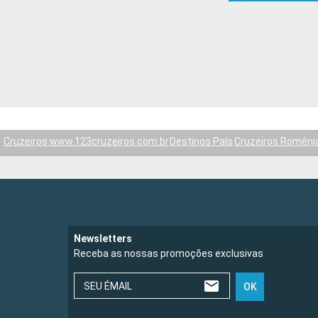
Cruzeiros www.123cruzeiros.com.br
Destinos País
Cruzeiros Romêni
Newsletters
Receba as nossas promoções exclusivas
SEU ÉMAIL
OK